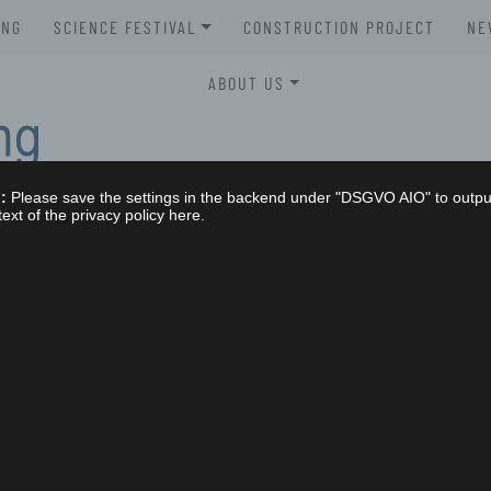
UNG
SCIENCE FESTIVAL
CONSTRUCTION PROJECT
NE
XLAB SCIENCE FESTIVAL 2026
ABOUT US
XLAB SCIENCE FESTIVAL 2025
STELLENAUSSCHREIBUNGEN
XLAB SCIENCE FESTIVAL 2024
GREMIEN
:
Please save the settings in the backend under "DSGVO AIO" to outpu
XLAB SCIENCE FESTIVAL 2023
text of the privacy policy here.
IMPRESSUM
SCIENCE FESTIVAL 2004-2023
NG
DATENSCHUTZERKLÄRUNG
s sollten wir wissen? Was können wir tun? Wie