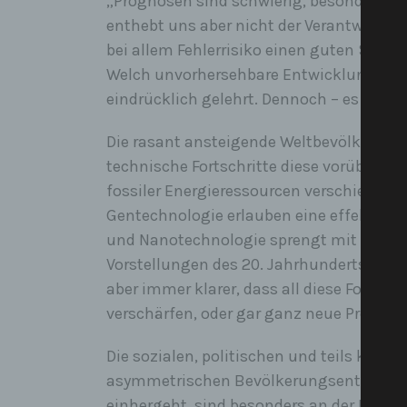
„Prognosen sind schwierig, besonders wenn
enthebt uns aber nicht der Verantwortun
bei allem Fehlerrisiko einen guten Sinn, 
Welch unvorhersehbare Entwicklungen un
eindrücklich gelehrt. Dennoch – es gibt la
Die rasant ansteigende Weltbevölkerung
technische Fortschritte diese vorüberge
fossiler Energieressourcen verschiebt sic
Gentechnologie erlauben eine effektiver
und Nanotechnologie sprengt mit Interne
Vorstellungen des 20. Jahrhunderts, die 
aber immer klarer, dass all diese Fortsch
verschärfen, oder gar ganz neue Problem
Die sozialen, politischen und teils kriege
asymmetrischen Bevölkerungsentwicklun
einhergeht, sind besonders an der Bruc