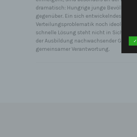
dramatisch: Hungrige junge Bevölkerun
gegenüber. Ein sich entwickelndes Gleich
Verteilungsproblematik noch ideologisch
schnelle Lösung steht nicht in Sicht, ei
der Ausbildung nachwachsender Generati
✓
gemeinsamer Verantwortung.