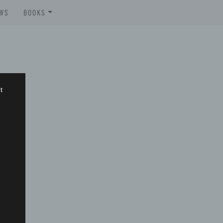
WS
BOOKS
BROSCHÜREN
BOOKS
t