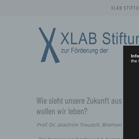
Skip
XLAB STIFT
to
content
Info
the 
XLAB STIFTU
Wie sieht unsere Zukunft aus – Wa
wollen wir leben?
Prof. Dr. Joachim Treusch, Bremen