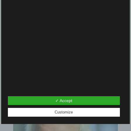
Wir sind dran. Was wir ändern müssen,
wenn wir bleiben wollen. Eine neue
Aufklärung für eine neue Zeit (mit Anders
Wijkman, 2017)
Der Planet ist geplündert. Was wir jetzt tun
müssen (mit Franz Alt, 2022)
So reicht das nicht! Außenpolitik, neue
Ökonomie, neue Aufklärung: Was wir in der
Klimakrise jetzt wirklich brauchen
(2022)
✓ Accept
Customize