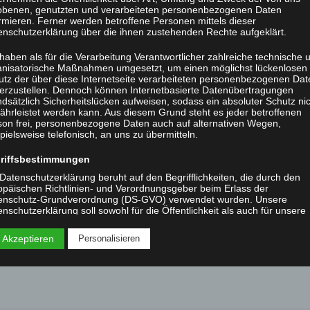
obenen, genutzten und verarbeiteten personenbezogenen Daten
rmieren. Ferner werden betroffene Personen mittels dieser
enschutzerklärung über die ihnen zustehenden Rechte aufgeklärt.
haben als für die Verarbeitung Verantwortlicher zahlreiche technische 
ezgif.com-gif-m
anisatorische Maßnahmen umgesetzt, um einen möglichst lückenlosen
utz der über diese Internetseite verarbeiteten personenbezogenen Dat
herzustellen. Dennoch können Internetbasierte Datenübertragungen
dsätzlich Sicherheitslücken aufweisen, sodass ein absoluter Schutz ni
ährleistet werden kann. Aus diesem Grund steht es jeder betroffenen
son frei, personenbezogene Daten auch auf alternativen Wegen,
pielsweise telefonisch, an uns zu übermitteln.
riffsbestimmungen
Datenschutzerklärung beruht auf den Begrifflichkeiten, die durch den
opäischen Richtlinien- und Verordnungsgeber beim Erlass der
enschutz-Grundverordnung (DS-GVO) verwendet wurden. Unsere
nschutzerklärung soll sowohl für die Öffentlichkeit als auch für unsere
den und Geschäftspartner einfach lesbar und verständlich sein. Um di
ewährleisten, möchten wir vorab die verwendeten Begrifflichkeiten
 Akzeptieren
Personalisieren
utern.
 verwenden in dieser Datenschutzerklärung unter anderem die folgend
iffe:
a) personenbezogene Daten