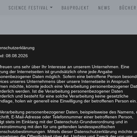
SCIENCE FESTIVAL
BAUPROJEKT
NEWS
BÜCHER
XLAB SCIENCE FESTIVAL 2026
BROSC
XLAB SCIENCE FESTIVAL 2025
BÜCHE
XLAB SCIENCE FESTIVAL 2024
enschutzerklärung
nd: 08.08.2026
XLAB SCIENCE FESTIVAL 2023
 freuen uns sehr über Ihr Interesse an unserem Unternehmen. Eine
ung der Internetseiten ist grundsätzlich ohne jede Angabe
SCIENCE FESTIVAL 2004-2023
NG
sonenbezogener Daten möglich. Sofern eine betroffene Person besond
vices unseres Unternehmens über unsere Internetseite in Anspruch
men möchte, könnte jedoch eine Verarbeitung personenbezogener Da
orderlich werden. Ist die Verarbeitung personenbezogener Daten
rderlich und besteht für eine solche Verarbeitung keine gesetzliche
dlage, holen wir generell eine Einwilligung der betroffenen Person ein.
 Verarbeitung personenbezogener Daten, beispielsweise des Namens, 
chrift, E-Mail-Adresse oder Telefonnummer einer betroffenen Person,
olgt stets im Einklang mit der Datenschutz-Grundverordnung und in
reinstimmung mit den für uns geltenden landesspezifischen
enschutzbestimmungen. Mittels dieser Datenschutzerklärung möchte u
ernehmen die Öffentlichkeit über Art, Umfang und Zweck der von uns