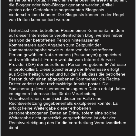
einsehbares Portal, in welchem eine oder mehrere Personen,
die Blogger oder Web-Blogger genannt werden, Artikel
Das Haus richtet sich in erster Linie an
posten oder Gedanken in sogenannten Blogposts
niederschreiben können. Die Blogposts können in der Regel
Schülerinnen und Schüler des XLAB, steht
von Dritten kommentiert werden.
darüber hinaus aber auch für Seminare,
Hinterlässt eine betroffene Person einen Kommentar in dem
Workshops und Retreats von
auf dieser Internetseite veröffentlichten Blog, werden neben
Wissenschaftlerinnen und
den von der betroffenen Person hinterlassenen
Kommentaren auch Angaben zum Zeitpunkt der
Wissenschaftlern der Forschungsinstitute
Kommentareingabe sowie zu dem von der betroffenen
Person gewählten Nutzernamen (Pseudonym) gespeichert
auf dem naturwissenschaftlichen Campus
und veröffentlicht. Ferner wird die vom Internet-Service-
zur Verfügung. Es schafft die räumlichen
Provider (ISP) der betroffenen Person vergebene IP-Adresse
mitprotokolliert. Diese Speicherung der IP-Adresse erfolgt
Voraussetzungen dafür, Lernen, Aufenthalt
aus Sicherheitsgründen und für den Fall, dass die betroffene
Person durch einen abgegebenen Kommentar die Rechte
und Austausch noch enger miteinander zu
Dritter verletzt oder rechtswidrige Inhalte postet. Die
Speicherung dieser personenbezogenen Daten erfolgt daher
verbinden.
im eigenen Interesse des für die Verarbeitung
Verantwortlichen, damit sich dieser im Falle einer
Auch für den Bildungs- und
Rechtsverletzung gegebenenfalls exkulpieren könnte. Es
erfolgt keine Weitergabe dieser erhobenen
Wissenschaftsstandort Göttingen ist das
personenbezogenen Daten an Dritte, sofern eine solche
Weitergabe nicht gesetzlich vorgeschrieben ist oder der
neue Gebäude ein wichtiges Signal. Die
Rechtsverteidigung des für die Verarbeitung Verantwortlichen
dient.
Verbindung von Experimentallabor,