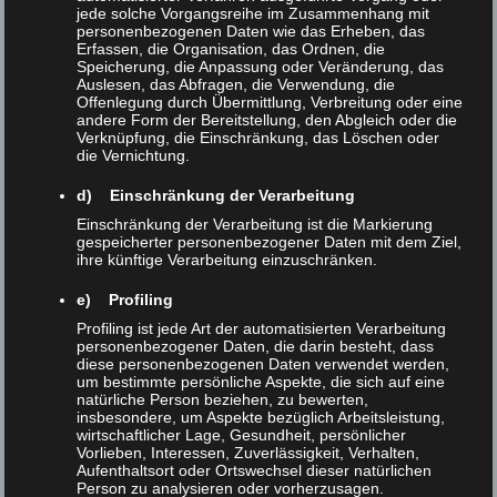
jede solche Vorgangsreihe im Zusammenhang mit
werden.
personenbezogenen Daten wie das Erheben, das
Erfassen, die Organisation, das Ordnen, die
Speicherung, die Anpassung oder Veränderung, das
Die Fertigstellung des
Auslesen, das Abfragen, die Verwendung, die
Begegnungszentrums markiert den
Offenlegung durch Übermittlung, Verbreitung oder eine
andere Form der Bereitstellung, den Abgleich oder die
erfolgreichen Abschluss eines langen
Verknüpfung, die Einschränkung, das Löschen oder
die Vernichtung.
Planungs- und Bauprozesses. Bereits seit
vielen Jahren bestand der Wunsch, das
d) Einschränkung der Verarbeitung
XLAB Experimentallabor um Räume zu
Einschränkung der Verarbeitung ist die Markierung
gespeicherter personenbezogener Daten mit dem Ziel,
erweitern, die nicht nur
ihre künftige Verarbeitung einzuschränken.
naturwissenschaftliches Arbeiten, sondern
e) Profiling
auch gemeinsames Leben und Lernen an
Profiling ist jede Art der automatisierten Verarbeitung
einem Ort ermöglichen. Vor allem für
personenbezogener Daten, die darin besteht, dass
diese personenbezogenen Daten verwendet werden,
mehrtägige Angebote fehlten bislang
um bestimmte persönliche Aspekte, die sich auf eine
natürliche Person beziehen, zu bewerten,
geeignete Unterbringungs- und
insbesondere, um Aspekte bezüglich Arbeitsleistung,
Begegnungsmöglichkeiten.
wirtschaftlicher Lage, Gesundheit, persönlicher
Vorlieben, Interessen, Zuverlässigkeit, Verhalten,
Aufenthaltsort oder Ortswechsel dieser natürlichen
Zur Eröffnung begrüßte die XLAB Stiftung
Person zu analysieren oder vorherzusagen.