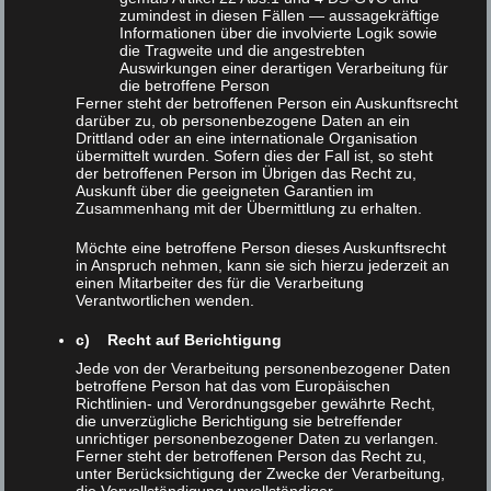
und Stadtgesellschaft erwartet. Grußworte
zumindest in diesen Fällen — aussagekräftige
Informationen über die involvierte Logik sowie
sprechen
Falko Mohrs
, Niedersächsischer
die Tragweite und die angestrebten
Minister für Wissenschaft und Kultur,
Prof.
Auswirkungen einer derartigen Verarbeitung für
die betroffene Person
Dr. Axel Schölmerich
, Präsident der
Ferner steht der betroffenen Person ein Auskunftsrecht
darüber zu, ob personenbezogene Daten an ein
Universität Göttingen, sowie
Petra
Drittland oder an eine internationale Organisation
übermittelt wurden. Sofern dies der Fall ist, so steht
Broistedt
, Oberbürgermeisterin der Stadt
der betroffenen Person im Übrigen das Recht zu,
Göttingen.
Auskunft über die geeigneten Garantien im
Zusammenhang mit der Übermittlung zu erhalten.
Im Anschluss hält
Prof. Dr. Eva-Maria
Möchte eine betroffene Person dieses Auskunftsrecht
in Anspruch nehmen, kann sie sich hierzu jederzeit an
Neher
einen Vortrag unter dem Titel
„Vom
einen Mitarbeiter des für die Verarbeitung
XLAB-Experimentallabor zum XLAB-
Verantwortlichen wenden.
Begegnungszentrum“
. Danach sind ein
c) Recht auf Berichtigung
Empfang und ein Rundgang durch das neue
Jede von der Verarbeitung personenbezogener Daten
Gebäude vorgesehen.
betroffene Person hat das vom Europäischen
Richtlinien- und Verordnungsgeber gewährte Recht,
die unverzügliche Berichtigung sie betreffender
Veranstaltungsort
unrichtiger personenbezogener Daten zu verlangen.
Ferner steht der betroffenen Person das Recht zu,
unter Berücksichtigung der Zwecke der Verarbeitung,
XLAB Begegnungszentrum mit