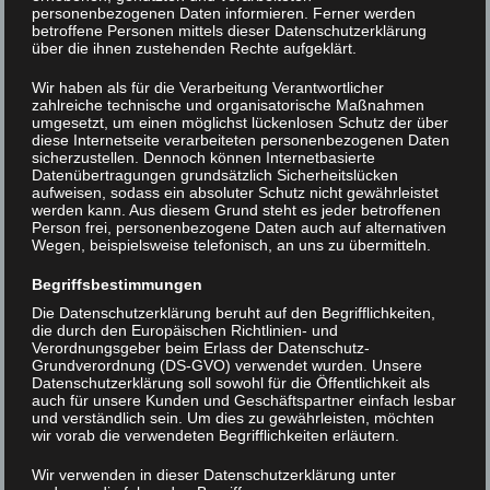
personenbezogenen Daten informieren. Ferner werden
Begegnungszentrum in Göttingen-
betroffene Personen mittels dieser Datenschutzerklärung
über die ihnen zustehenden Rechte aufgeklärt.
Weende
Wir haben als für die Verarbeitung Verantwortlicher
zahlreiche technische und organisatorische Maßnahmen
umgesetzt, um einen möglichst lückenlosen Schutz der über
diese Internetseite verarbeiteten personenbezogenen Daten
sicherzustellen. Dennoch können Internetbasierte
Datenübertragungen grundsätzlich Sicherheitslücken
aufweisen, sodass ein absoluter Schutz nicht gewährleistet
werden kann. Aus diesem Grund steht es jeder betroffenen
Person frei, personenbezogene Daten auch auf alternativen
Wegen, beispielsweise telefonisch, an uns zu übermitteln.
Begriffsbestimmungen
Die Datenschutzerklärung beruht auf den Begrifflichkeiten,
die durch den Europäischen Richtlinien- und
Verordnungsgeber beim Erlass der Datenschutz-
Grundverordnung (DS-GVO) verwendet wurden. Unsere
Datenschutzerklärung soll sowohl für die Öffentlichkeit als
Mit einer Feierstunde hat die XLAB Stiftung
auch für unsere Kunden und Geschäftspartner einfach lesbar
am
15. April 2026
offiziell ihr neues
und verständlich sein. Um dies zu gewährleisten, möchten
wir vorab die verwendeten Begrifflichkeiten erläutern.
Begegnungszentrum mit Wohntrakt
in
Göttingen-Weende eröffnet. Der Neubau
Wir verwenden in dieser Datenschutzerklärung unter