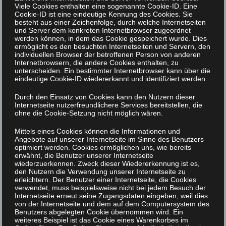
Viele Cookies enthalten eine sogenannte Cookie-ID. Eine
Übernachtungsmöglichkeiten eröffnet
Cookie-ID ist eine eindeutige Kennung des Cookies. Sie
besteht aus einer Zeichenfolge, durch welche Internetseiten
neue Perspektiven für innovative
und Server dem konkreten Internetbrowser zugeordnet
werden können, in dem das Cookie gespeichert wurde. Dies
Veranstaltungsformate und stärkt
ermöglicht es den besuchten Internetseiten und Servern, den
Göttingen als Ort exzellenter Wissenschaft
individuellen Browser der betroffenen Person von anderen
Internetbrowsern, die andere Cookies enthalten, zu
und wirksamer Nachwuchsförderung.
unterscheiden. Ein bestimmter Internetbrowser kann über die
eindeutige Cookie-ID wiedererkannt und identifiziert werden.
Durch den Einsatz von Cookies kann den Nutzern dieser
24. März 2026
Internetseite nutzerfreundlichere Services bereitstellen, die
ohne die Cookie-Setzung nicht möglich wären.
Mittels eines Cookies können die Informationen und
Die XLAB Stiftung eröffnet das neue
Angebote auf unserer Internetseite im Sinne des Benutzers
optimiert werden. Cookies ermöglichen uns, wie bereits
Begegnungszentrum mit Wohntrakt
erwähnt, die Benutzer unserer Internetseite
wiederzuerkennen. Zweck dieser Wiedererkennung ist es,
den Nutzern die Verwendung unserer Internetseite zu
Neuer Ort für Bildung, Begegnung und
erleichtern. Der Benutzer einer Internetseite, die Cookies
naturwissenschaftlichen Austausch in Göttingen
verwendet, muss beispielsweise nicht bei jedem Besuch der
Internetseite erneut seine Zugangsdaten eingeben, weil dies
von der Internetseite und dem auf dem Computersystem des
Am
15. April 2026
eröffnet die XLAB
Benutzers abgelegten Cookie übernommen wird. Ein
weiteres Beispiel ist das Cookie eines Warenkorbes im
Stiftung offiziell ihr neues