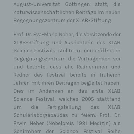
August-Universität Göttingen statt, die
Wurden die personenbezogenen Daten öffentlich
naturwissenschaftlichen Beiträge im neuen
gemacht und ist unser Unternehmen als
Verantwortlicher gemäß Art. 17 Abs. 1 DS-GVO zur
Begegnungszentrum der XLAB-Stiftung.
Löschung der personenbezogenen Daten verpflichtet,
so trifft uns unter Berücksichtigung der verfügbaren
Technologie und der Implementierungskosten
Prof. Dr. Eva-Maria Neher, die Vorsitzende der
angemessene Maßnahmen, auch technischer Art, um
andere für die Datenverarbeitung Verantwortliche,
XLAB-Stiftung und Ausrichterin des XLAB
welche die veröffentlichten personenbezogenen Daten
Science Festivals, stellte im neu eröffneten
verarbeiten, darüber in Kenntnis zu setzen, dass die
betroffene Person von diesen anderen für die
Begegnungszentrum die Vortragenden vor
Datenverarbeitung Verantwortlichen die Löschung
sämtlicherlinks zu diesen personenbezogenen Daten
und betonte, dass alle Rednerinnen und
oder von Kopien oder Replikationen dieser
Redner das Festival bereits in früheren
personenbezogenen Daten verlangt hat, soweit die
Verarbeitung nicht erforderlich ist. Der Mitarbeiter wird
Jahren mit ihren Beiträgen begleitet haben.
im Einzelfall das Notwendige veranlassen.
Dies im Andenken an das erste XLAB
e) Recht auf Einschränkung der Verarbeitung
Science Festival, welches 2005 stattfand
Jede von der Verarbeitung personenbezogener Daten
um die Fertigstellung des XLAB
betroffene Person hat das vom Europäischen
Richtlinien- und Verordnungsgeber gewährte Recht,
Schülerlaborgebäudes zu feiern. Prof. Dr.
von dem Verantwortlichen die Einschränkung der
Verarbeitung zu verlangen, wenn eine der folgenden
Erwin Neher (Nobelpreis 1991 Medizin) als
Voraussetzungen gegeben ist:
Schirmherr der Science Festival Reihe