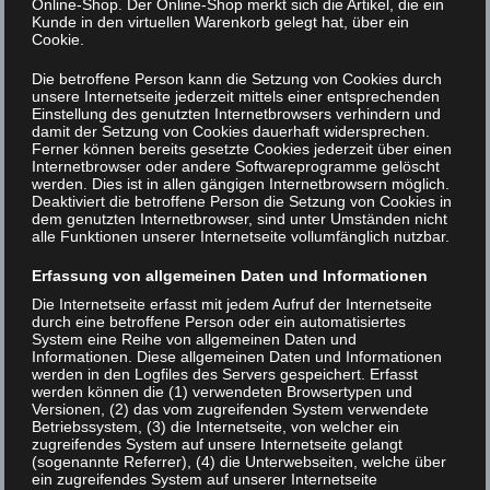
Online-Shop. Der Online-Shop merkt sich die Artikel, die ein
Kunde in den virtuellen Warenkorb gelegt hat, über ein
Begegnungszentrum mit Wohntrakt
in
Cookie.
Göttingen-Weende. Der Neubau ergänzt das
Die betroffene Person kann die Setzung von Cookies durch
XLAB Experimentallabor um Seminarräume,
unsere Internetseite jederzeit mittels einer entsprechenden
Wohnräume und Gemeinschaftsbereiche
Einstellung des genutzten Internetbrowsers verhindern und
damit der Setzung von Cookies dauerhaft widersprechen.
und schafft damit neue Möglichkeiten für
Ferner können bereits gesetzte Cookies jederzeit über einen
Internetbrowser oder andere Softwareprogramme gelöscht
mehrtägige Kurse, Science Camps,
werden. Dies ist in allen gängigen Internetbrowsern möglich.
universitäre Seminare und weitere
Deaktiviert die betroffene Person die Setzung von Cookies in
dem genutzten Internetbrowser, sind unter Umständen nicht
Bildungsangebote.
alle Funktionen unserer Internetseite vollumfänglich nutzbar.
Erfassung von allgemeinen Daten und Informationen
Mit dem neuen Gebäude entsteht ein Ort, an
Die Internetseite erfasst mit jedem Aufruf der Internetseite
dem naturwissenschaftliche Bildung,
durch eine betroffene Person oder ein automatisiertes
System eine Reihe von allgemeinen Daten und
Austausch und gemeinsames Lernen eng
Informationen. Diese allgemeinen Daten und Informationen
miteinander verbunden werden. Neben
werden in den Logfiles des Servers gespeichert. Erfasst
werden können die (1) verwendeten Browsertypen und
Seminarräumen umfasst das Haus
Versionen, (2) das vom zugreifenden System verwendete
Betriebssystem, (3) die Internetseite, von welcher ein
Wohnräume, Gemeinschaftsbereiche, einen
zugreifendes System auf unsere Internetseite gelangt
Speiseraum sowie eine große Catering-
(sogenannte Referrer), (4) die Unterwebseiten, welche über
ein zugreifendes System auf unserer Internetseite