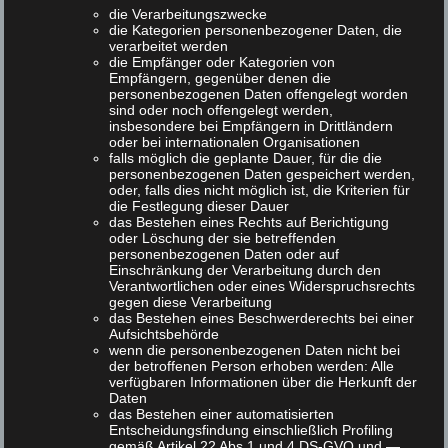
miteinander und mit
die Verarbeitungszwecke
die Kategorien personenbezogener Daten, die
Forschenden. Bildung,
verarbeitet werden
die Empfänger oder Kategorien von
Begegnung und gemeinsames
Empfängern, gegenüber denen die
personenbezogenen Daten offengelegt worden
Nachdenken gehören für uns
sind oder noch offengelegt werden,
insbesondere bei Empfängern in Drittländern
untrennbar zusammen.“
oder bei internationalen Organisationen
falls möglich die geplante Dauer, für die die
personenbezogenen Daten gespeichert werden,
oder, falls dies nicht möglich ist, die Kriterien für
Prof. Dr. Eva-Maria Neher
,
die Festlegung dieser Dauer
das Bestehen eines Rechts auf Berichtigung
Vorsitzende der XLAB Stiftung
oder Löschung der sie betreffenden
personenbezogenen Daten oder auf
Einschränkung der Verarbeitung durch den
Verantwortlichen oder eines Widerspruchsrechts
gegen diese Verarbeitung
das Bestehen eines Beschwerderechts bei einer
Eröffnungsfeier am 15. April 2026
Aufsichtsbehörde
wenn die personenbezogenen Daten nicht bei
der betroffenen Person erhoben werden: Alle
Zur offiziellen Eröffnung am
Mittwoch, 15.
verfügbaren Informationen über die Herkunft der
Daten
April 2026, um 14.30 Uhr
werden
das Bestehen einer automatisierten
zahlreiche Gäste aus Wissenschaft, Politik
Entscheidungsfindung einschließlich Profiling
gemäß Artikel 22 Abs.1 und 4 DS-GVO und —