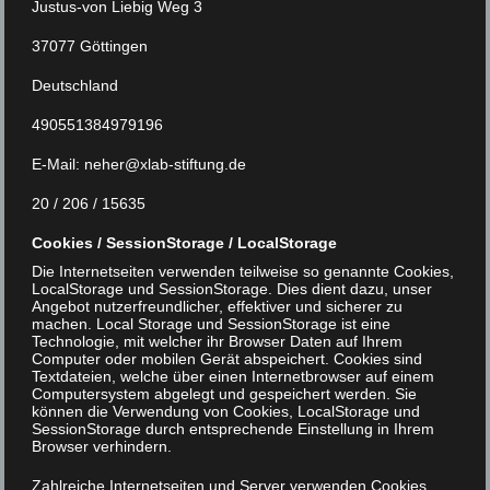
Justus-von Liebig Weg 3
Das neue Gebäude richtet sich in erster Linie
37077 Göttingen
an Schülerinnen und Schüler des XLAB,
steht darüber hinaus aber auch für
Deutschland
Seminare, Workshops und Retreats von
490551384979196
Wissenschaftlerinnen und
E-Mail: neher@xlab-stiftung.de
Wissenschaftlern der Forschungsinstitute
auf dem naturwissenschaftlichen Campus
20 / 206 / 15635
zur Verfügung. Es schafft damit die
Cookies / SessionStorage / LocalStorage
räumlichen Voraussetzungen, Lernen,
Die Internetseiten verwenden teilweise so genannte Cookies,
Aufenthalt und Austausch noch enger
LocalStorage und SessionStorage. Dies dient dazu, unser
Angebot nutzerfreundlicher, effektiver und sicherer zu
miteinander zu verbinden.
machen. Local Storage und SessionStorage ist eine
Technologie, mit welcher ihr Browser Daten auf Ihrem
Computer oder mobilen Gerät abspeichert. Cookies sind
Für den Bildungs- und
Textdateien, welche über einen Internetbrowser auf einem
Computersystem abgelegt und gespeichert werden. Sie
Wissenschaftsstandort Göttingen ist das
können die Verwendung von Cookies, LocalStorage und
Begegnungszentrum ein wichtiges Signal.
SessionStorage durch entsprechende Einstellung in Ihrem
Browser verhindern.
Die Verbindung von Experimentallabor,
Seminarräumen und
Zahlreiche Internetseiten und Server verwenden Cookies.