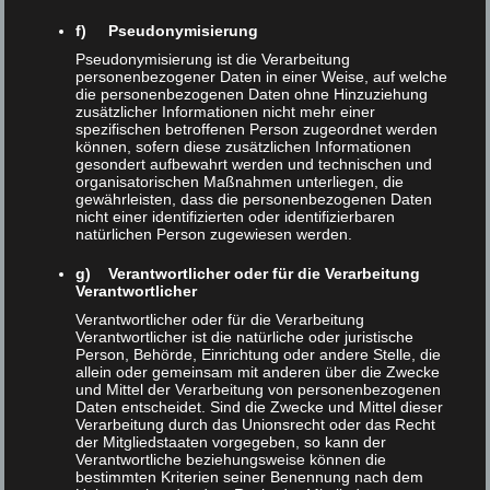
zahlreiche Gäste aus Wissenschaft, Politik
f) Pseudonymisierung
und Stadtgesellschaft. Grußworte sprachen
Pseudonymisierung ist die Verarbeitung
Falko Mohrs
, Niedersächsischer Minister
personenbezogener Daten in einer Weise, auf welche
die personenbezogenen Daten ohne Hinzuziehung
für Wissenschaft und Kultur,
Prof. Dr. Axel
zusätzlicher Informationen nicht mehr einer
spezifischen betroffenen Person zugeordnet werden
Schölmerich
, Präsident der Georg-August-
können, sofern diese zusätzlichen Informationen
Universität Göttingen, sowie
Petra
gesondert aufbewahrt werden und technischen und
organisatorischen Maßnahmen unterliegen, die
Broistedt
, Oberbürgermeisterin der Stadt
gewährleisten, dass die personenbezogenen Daten
nicht einer identifizierten oder identifizierbaren
Göttingen. In ihren Beiträgen hoben sie die
natürlichen Person zugewiesen werden.
Bedeutung des XLAB und des neuen
g) Verantwortlicher oder für die Verarbeitung
Begegnungszentrums für die Bildungs-
Verantwortlicher
und Wissenschaftslandschaft hervor. Dabei
Verantwortlicher oder für die Verarbeitung
Verantwortlicher ist die natürliche oder juristische
wurde deutlich, dass das Haus weit über
Person, Behörde, Einrichtung oder andere Stelle, die
Göttingen hinaus als Ort der
allein oder gemeinsam mit anderen über die Zwecke
und Mittel der Verarbeitung von personenbezogenen
Nachwuchsförderung, des
Daten entscheidet. Sind die Zwecke und Mittel dieser
Verarbeitung durch das Unionsrecht oder das Recht
wissenschaftlichen Austauschs und der
der Mitgliedstaaten vorgegeben, so kann der
Begegnung wirkt.
Verantwortliche beziehungsweise können die
bestimmten Kriterien seiner Benennung nach dem