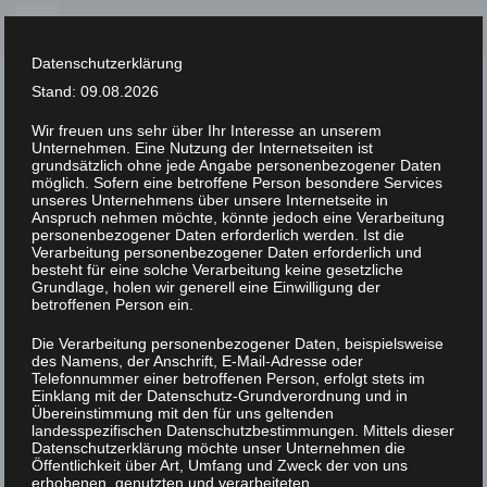
Skip
to
Datenschutzerklärung
content
Stand: 09.08.2026
Wir freuen uns sehr über Ihr Interesse an unserem
Unternehmen. Eine Nutzung der Internetseiten ist
XLAB STIFTUNG
grundsätzlich ohne jede Angabe personenbezogener Daten
möglich. Sofern eine betroffene Person besondere Services
unseres Unternehmens über unsere Internetseite in
NEWS
Anspruch nehmen möchte, könnte jedoch eine Verarbeitung
personenbezogener Daten erforderlich werden. Ist die
Verarbeitung personenbezogener Daten erforderlich und
besteht für eine solche Verarbeitung keine gesetzliche
Grundlage, holen wir generell eine Einwilligung der
betroffenen Person ein.
Die Verarbeitung personenbezogener Daten, beispielsweise
des Namens, der Anschrift, E-Mail-Adresse oder
16. April 2026
Telefonnummer einer betroffenen Person, erfolgt stets im
Einklang mit der Datenschutz-Grundverordnung und in
Übereinstimmung mit den für uns geltenden
landesspezifischen Datenschutzbestimmungen. Mittels dieser
Datenschutzerklärung möchte unser Unternehmen die
Öffentlichkeit über Art, Umfang und Zweck der von uns
XLAB Stiftung eröffnet neues
erhobenen, genutzten und verarbeiteten