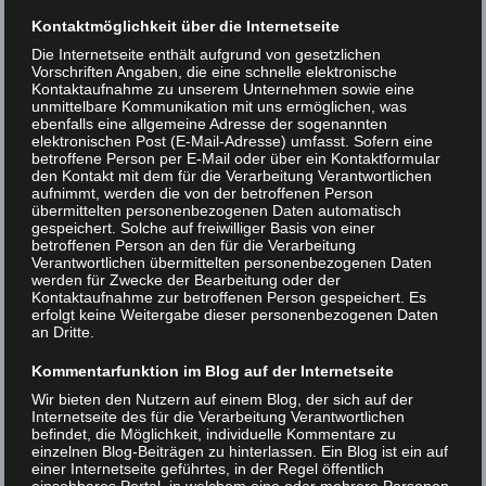
Das XLAB zählt zu den größten
Kontaktmöglichkeit über die Internetseite
Schülerlaboren Deutschlands in den MINT-
Die Internetseite enthält aufgrund von gesetzlichen
Vorschriften Angaben, die eine schnelle elektronische
Fächern
Physik, Chemie, Biologie,
Kontaktaufnahme zu unserem Unternehmen sowie eine
unmittelbare Kommunikation mit uns ermöglichen, was
Mathematik und Informatik
. Als vielfach
ebenfalls eine allgemeine Adresse der sogenannten
ausgezeichneter außerschulischer Lernort
elektronischen Post (E-Mail-Adresse) umfasst. Sofern eine
betroffene Person per E-Mail oder über ein Kontaktformular
bietet es Schülergruppen praxisnahe
den Kontakt mit dem für die Verarbeitung Verantwortlichen
aufnimmt, werden die von der betroffenen Person
Experimentalkurse, vertiefende Angebote
übermittelten personenbezogenen Daten automatisch
für besonders interessierte Jugendliche
gespeichert. Solche auf freiwilliger Basis von einer
betroffenen Person an den für die Verarbeitung
sowie Fortbildungen für Lehrkräfte. Das
Verantwortlichen übermittelten personenbezogenen Daten
werden für Zwecke der Bearbeitung oder der
XLAB verbindet forschungsnahes
Kontaktaufnahme zur betroffenen Person gespeichert. Es
Experimentieren mit aktueller Wissenschaft
erfolgt keine Weitergabe dieser personenbezogenen Daten
an Dritte.
und schafft so seit vielen Jahren einen
Kommentarfunktion im Blog auf der Internetseite
direkten Zugang zu
Wir bieten den Nutzern auf einem Blog, der sich auf der
naturwissenschaftlichen Fragestellungen.
Internetseite des für die Verarbeitung Verantwortlichen
befindet, die Möglichkeit, individuelle Kommentare zu
einzelnen Blog-Beiträgen zu hinterlassen. Ein Blog ist ein auf
Mit dem Begegnungszentrum werden diese
einer Internetseite geführtes, in der Regel öffentlich
Möglichkeiten nun wesentlich erweitert.