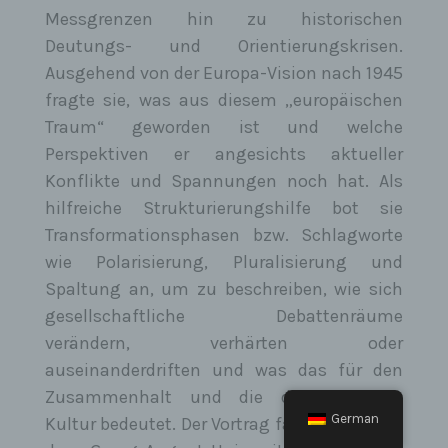
werden müssen. Die betroffene Person ist beispielsweise
verpflichtet uns personenbezogene Daten bereitzustellen,
Messgrenzen hin zu historischen
wenn unser Unternehmen mit ihr einen Vertrag abschließt.
Deutungs- und Orientierungskrisen.
Eine Nichtbereitstellung der personenbezogenen Daten hätte
zur Folge, dass der Vertrag mit dem Betroffenen nicht
Ausgehend von der Europa-Vision nach 1945
geschlossen werden könnte.
Vor einer Bereitstellung personenbezogener Daten durch den
fragte sie, was aus diesem „europäischen
Betroffenen muss sich der Betroffene an einen unserer
Traum“ geworden ist und welche
Mitarbeiter wenden. Unser Mitarbeiter klärt den Betroffenen
einzelfallbezogen darüber auf, ob die Bereitstellung der
Perspektiven er angesichts aktueller
personenbezogenen Daten gesetzlich oder vertraglich
vorgeschrieben oder für den Vertragsabschluss erforderlich
Konflikte und Spannungen noch hat. Als
ist, ob eine Verpflichtung besteht, die personenbezogenen
hilfreiche Strukturierungshilfe bot sie
Daten bereitzustellen, und welche Folgen die
Nichtbereitstellung der personenbezogenen Daten hätte.
Transformationsphasen bzw. Schlagworte
wie Polarisierung, Pluralisierung und
Bestehen einer automatisierten Entscheidungsfindung
Als verantwortungsbewusstes Unternehmen verzichten wir
Spaltung an, um zu beschreiben, wie sich
auf eine automatische Entscheidungsfindung oder ein
gesellschaftliche Debattenräume
Profiling.
verändern, verhärten oder
Allgemeine Cookies
auseinanderdriften und was das für den
Die nachfolgenden Cookies zählen zu den technisch
Zusammenhalt und die demokratische
notwendigen Cookies.
German
Kultur bedeutet. Der Vortrag fand in der Aula
Cookies von WordPress