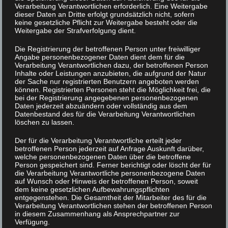
Verarbeitung Verantwortlichen erforderlich. Eine Weitergabe
das XLAB Experimentallabor aufgrund der
dieser Daten an Dritte erfolgt grundsätzlich nicht, sofern
keine gesetzliche Pflicht zur Weitergabe besteht oder die
großen Nachfrage und seines
Weitergabe der Strafverfolgung dient.
überregionalen wie internationalen
Die Registrierung der betroffenen Person unter freiwilliger
Wirkungsradius an Grenzen stößt. Vor allem
Angabe personenbezogener Daten dient dem für die
Verarbeitung Verantwortlichen dazu, der betroffenen Person
für mehrtägige Angebote fehlten bislang
Inhalte oder Leistungen anzubieten, die aufgrund der Natur
geeignete Unterbringungs- und
der Sache nur registrierten Benutzern angeboten werden
können. Registrierten Personen steht die Möglichkeit frei, die
Begegnungsmöglichkeiten.
bei der Registrierung angegebenen personenbezogenen
Daten jederzeit abzuändern oder vollständig aus dem
Datenbestand des für die Verarbeitung Verantwortlichen
Mit dem neuen Begegnungszentrum wird
löschen zu lassen.
nun ein lang verfolgtes Ziel verwirklicht: ein
Der für die Verarbeitung Verantwortliche erteilt jeder
Ort, an dem junge Menschen aus
betroffenen Person jederzeit auf Anfrage Auskunft darüber,
welche personenbezogenen Daten über die betroffene
unterschiedlichen Regionen und Ländern
Person gespeichert sind. Ferner berichtigt oder löscht der für
nicht nur gemeinsam lernen, sondern auch
die Verarbeitung Verantwortliche personenbezogene Daten
auf Wunsch oder Hinweis der betroffenen Person, soweit
miteinander ins Gespräch kommen, Zeit
dem keine gesetzlichen Aufbewahrungspflichten
entgegenstehen. Die Gesamtheit der Mitarbeiter des für die
verbringen und Wissenschaft als lebendige,
Verarbeitung Verantwortlichen stehen der betroffenen Person
verbindende Erfahrung erleben können.
in diesem Zusammenhang als Ansprechpartner zur
Verfügung.