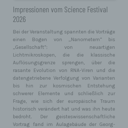
Buchstabe a DS-GVO stützte, und es fehlt an
einer anderweitigen Rechtsgrundlage für die
Impressionen vom Science Festival
Verarbeitung.
Die betroffene Person legt gemäß Art. 21 Abs. 1
2026
DS-GVO Widerspruch gegen die Verarbeitung
ein, und esliegen keine vorrangigen berechtigten
Gründe für die Verarbeitung vor, oder die
Bei der Veranstaltung spannten die Vorträge
betroffene Person legt gemäß Art. 21 Abs. 2 DS-
GVO Widerspruch gegen die Verarbeitung ein.
einen Bogen von „Nanometern” bis
Die personenbezogenen Daten wurden
„Gesellschaft”: von neuartigen
unrechtmäßig verarbeitet.
Die Löschung der personenbezogenen Daten ist
Lichtmikroskopen, die die klassische
zur Erfüllung einer rechtlichen Verpflichtung
nach dem Unionsrecht oder dem Recht der
Auflösungsgrenze sprengen, über die
Mitgliedstaaten erforderlich, dem der
rasante Evolution von RNA-Viren und die
Verantwortliche unterliegt.
Die personenbezogenen Daten wurden in Bezug
datengetriebene Verfolgung von Varianten
auf angebotene Dienste der
Informationsgesellschaft gemäß Art. 8 Abs. 1
bis hin zur kosmischen Entstehung
DS-GVO erhoben.
schwerer Elemente und schließlich zur
Sofern einer der oben genannten Gründe zutrifft und
eine betroffene Person die Löschung von
Frage, wie sich der europäische Traum
personenbezogenen Daten, die gespeichert sind,
veranlassen möchte, kann sie sich hierzu jederzeit an
historisch verändert hat und was ihn heute
einen Mitarbeiter des für die Verarbeitung
bedroht. Der geisteswissenschaftliche
Verantwortlichen wenden. Der Mitarbeiter wird
veranlassen, dass dem Löschverlangen unverzüglich
Vortrag fand im Aulagebäude der Georg-
nachgekommen wird.