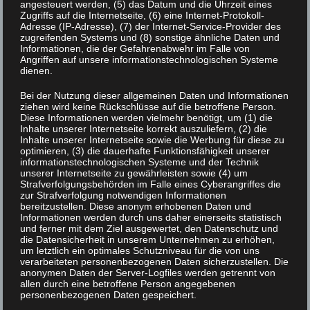
Küche. Dadurch werden erstmals optimale
angesteuert werden, (5) das Datum und die Uhrzeit eines
Zugriffs auf die Internetseite, (6) eine Internet-Protokoll-
Bedingungen geschaffen, um auch
Adresse (IP-Adresse), (7) der Internet-Service-Provider des
mehrtägige Formate in unmittelbarer
zugreifenden Systems und (8) sonstige ähnliche Daten und
Informationen, die der Gefahrenabwehr im Falle von
Verbindung zum XLAB durchzuführen.
Angriffen auf unsere informationstechnologischen Systeme
dienen.
Bei der Nutzung dieser allgemeinen Daten und Informationen
ziehen wird keine Rückschlüsse auf die betroffene Person.
Diese Informationen werden vielmehr benötigt, um (1) die
Inhalte unserer Internetseite korrekt auszuliefern, (2) die
Inhalte unserer Internetseite sowie die Werbung für diese zu
optimieren, (3) die dauerhafte Funktionsfähigkeit unserer
informationstechnologischen Systeme und der Technik
unserer Internetseite zu gewährleisten sowie (4) um
Strafverfolgungsbehörden im Falle eines Cyberangriffes die
zur Strafverfolgung notwendigen Informationen
bereitzustellen. Diese anonym erhobenen Daten und
Informationen werden durch uns daher einerseits statistisch
und ferner mit dem Ziel ausgewertet, den Datenschutz und
die Datensicherheit in unserem Unternehmen zu erhöhen,
um letztlich ein optimales Schutzniveau für die von uns
verarbeiteten personenbezogenen Daten sicherzustellen. Die
anonymen Daten der Server-Logfiles werden getrennt von
XLAB Begegnungszentrum
allen durch eine betroffene Person angegebenen
personenbezogenen Daten gespeichert.