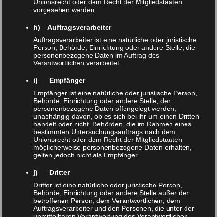
Unionsrecht oder dem Recht der Mitgliedstaaten
Im Mittelpunkt der Veranstaltung stand
vorgesehen werden.
auch der Beitrag von
Prof. Dr. Eva-Maria
h) Auftragsverarbeiter
Neher
, Vorstandsvorsitzende der XLAB
Auftragsverarbeiter ist eine natürliche oder juristische
Person, Behörde, Einrichtung oder andere Stelle, die
Stiftung. Sie schilderte in ihrem Vortrag die
personenbezogene Daten im Auftrag des
lange, oft steinige Geschichte des
Verantwortlichen verarbeitet.
Bauprojekts, das über viele Jahre hinweg
i) Empfänger
von Herausforderungen, Umplanungen und
Empfänger ist eine natürliche oder juristische Person,
Finanzierungsfragen geprägt war. Umso
Behörde, Einrichtung oder andere Stelle, der
personenbezogene Daten offengelegt werden,
größer war die Freude darüber, dass das
unabhängig davon, ob es sich bei ihr um einen Dritten
handelt oder nicht. Behörden, die im Rahmen eines
Begegnungszentrum nun erfolgreich
bestimmten Untersuchungsauftrags nach dem
fertiggestellt und eröffnet werden konnte.
Unionsrecht oder dem Recht der Mitgliedstaaten
möglicherweise personenbezogene Daten erhalten,
gelten jedoch nicht als Empfänger.
Mit dem neuen Haus wird ein lange
j) Dritter
verfolgtes Ziel Wirklichkeit: ein Ort, an dem
Dritter ist eine natürliche oder juristische Person,
junge Menschen aus unterschiedlichen
Behörde, Einrichtung oder andere Stelle außer der
betroffenen Person, dem Verantwortlichen, dem
Regionen und Ländern nicht nur
Auftragsverarbeiter und den Personen, die unter der
gemeinsam lernen, sondern auch
unmittelbaren Verantwortung des Verantwortlichen