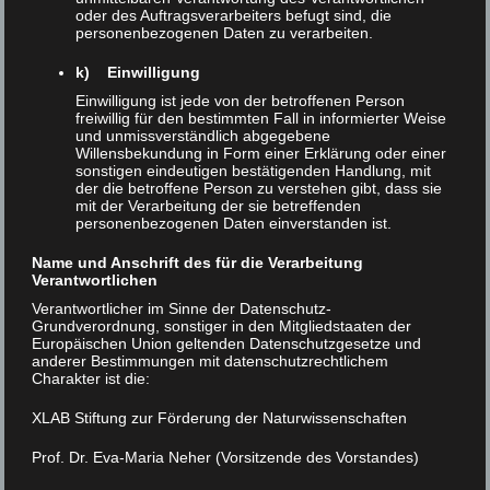
oder des Auftragsverarbeiters befugt sind, die
miteinander ins Gespräch kommen, Zeit
personenbezogenen Daten zu verarbeiten.
verbringen und Wissenschaft als lebendige,
k) Einwilligung
verbindende Erfahrung erleben können.
Einwilligung ist jede von der betroffenen Person
freiwillig für den bestimmten Fall in informierter Weise
Das XLAB zählt zu den größten
und unmissverständlich abgegebene
Willensbekundung in Form einer Erklärung oder einer
Schülerlaboren Deutschlands in den MINT-
sonstigen eindeutigen bestätigenden Handlung, mit
der die betroffene Person zu verstehen gibt, dass sie
Fächern
Physik, Chemie, Biologie,
mit der Verarbeitung der sie betreffenden
Mathematik und Informatik
. Als vielfach
personenbezogenen Daten einverstanden ist.
ausgezeichneter außerschulischer Lernort
Name und Anschrift des für die Verarbeitung
Verantwortlichen
bietet es Schülerinnen und Schülern
Verantwortlicher im Sinne der Datenschutz-
praxisnahe Experimentalkurse, vertiefende
Grundverordnung, sonstiger in den Mitgliedstaaten der
Angebote für besonders interessierte
Europäischen Union geltenden Datenschutzgesetze und
anderer Bestimmungen mit datenschutzrechtlichem
Jugendliche sowie Fortbildungen für
Charakter ist die:
Lehrkräfte. Mit dem Begegnungszentrum
XLAB Stiftung zur Förderung der Naturwissenschaften
werden diese Möglichkeiten nun wesentlich
Prof. Dr. Eva-Maria Neher (Vorsitzende des Vorstandes)
erweitert.