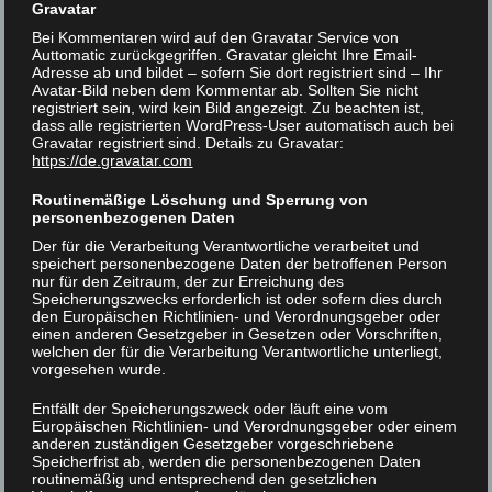
Seminarräumen und
Gravatar
Übernachtungsmöglichkeiten eröffnet
Bei Kommentaren wird auf den Gravatar Service von
Auttomatic zurückgegriffen. Gravatar gleicht Ihre Email-
neue Perspektiven für innovative
Adresse ab und bildet – sofern Sie dort registriert sind – Ihr
Veranstaltungsformate und stärkt
Avatar-Bild neben dem Kommentar ab. Sollten Sie nicht
registriert sein, wird kein Bild angezeigt. Zu beachten ist,
Göttingen als Ort exzellenter Wissenschaft
dass alle registrierten WordPress-User automatisch auch bei
Gravatar registriert sind. Details zu Gravatar:
und wirksamer Nachwuchsförderung.
https://de.gravatar.com
Die Realisierung des Bauvorhabens war über
Routinemäßige Löschung und Sperrung von
personenbezogenen Daten
viele Jahre hinweg mit großen
Der für die Verarbeitung Verantwortliche verarbeitet und
Herausforderungen verbunden.
speichert personenbezogene Daten der betroffenen Person
nur für den Zeitraum, der zur Erreichung des
Finanzierungsfragen und notwendige
Speicherungszwecks erforderlich ist oder sofern dies durch
den Europäischen Richtlinien- und Verordnungsgeber oder
Neuplanungen machten wiederholt
einen anderen Gesetzgeber in Gesetzen oder Vorschriften,
Anpassungen erforderlich. Umso größer ist
welchen der für die Verarbeitung Verantwortliche unterliegt,
vorgesehen wurde.
nun die Freude darüber, dass das Projekt
erfolgreich abgeschlossen werden konnte.
Entfällt der Speicherungszweck oder läuft eine vom
Europäischen Richtlinien- und Verordnungsgeber oder einem
Maßgeblich geprägt und mit großer
anderen zuständigen Gesetzgeber vorgeschriebene
Speicherfrist ab, werden die personenbezogenen Daten
Beharrlichkeit vorangetrieben wurde das
routinemäßig und entsprechend den gesetzlichen