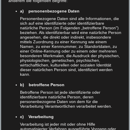
anderem die folgenden Begriffe:
ergänzt das XLAB Experimentallabor um
a) personenbezogene Daten
Seminarräume, Wohnräume und
Personenbezogene Daten sind alle Informationen, die
Gemeinschaftsbereiche und schafft damit
sich auf eine identifizierte oder identifizierbare
neue Möglichkeiten für mehrtägige Kurse,
natürliche Person (im Folgenden „betroffene Person")
beziehen. Als identifizierbar wird eine natürliche Person
Science Camps, universitäre Seminare und
angesehen, die direkt oder indirekt, insbesondere
mittels Zuordnung zu einer Kennung wie einem
weitere Bildungsangebote.
Namen, zu einer Kennnummer, zu Standortdaten, zu
einer Online-Kennung oder zu einem oder mehreren
besonderen Merkmalen, die Ausdruck der physischen,
Mit dem neuen Gebäude entsteht ein Ort, an
physiologischen, genetischen, psychischen,
dem
Bildung, Begegnung und
wirtschaftlichen, kulturellen oder sozialen Identität
dieser natürlichen Person sind, identifiziert werden
naturwissenschaftlicher Austausch
auf
kann.
besondere Weise zusammenkommen.
b) betroffene Person
Neben Seminarräumen verfügt das Haus
Betroffene Person ist jede identifizierte oder
über Wohnräume, Gemeinschaftsbereiche,
identifizierbare natürliche Person, deren
personenbezogene Daten von dem für die
einen Speiseraum sowie eine große
Verarbeitung Verantwortlichen verarbeitet werden.
Catering-Küche. Dadurch können künftig
c) Verarbeitung
auch mehrtägige Formate in direkter
Verarbeitung ist jeder mit oder ohne Hilfe
Verbindung zum XLAB durchgeführt
automatisierter Verfahren ausgeführte Vorgang oder