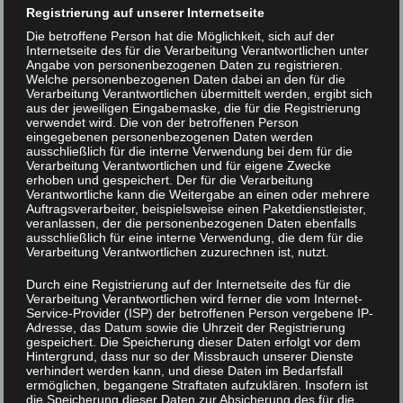
Registrierung auf unserer Internetseite
Die betroffene Person hat die Möglichkeit, sich auf der
Internetseite des für die Verarbeitung Verantwortlichen unter
Angabe von personenbezogenen Daten zu registrieren.
Welche personenbezogenen Daten dabei an den für die
Verarbeitung Verantwortlichen übermittelt werden, ergibt sich
aus der jeweiligen Eingabemaske, die für die Registrierung
verwendet wird. Die von der betroffenen Person
eingegebenen personenbezogenen Daten werden
ausschließlich für die interne Verwendung bei dem für die
Verarbeitung Verantwortlichen und für eigene Zwecke
erhoben und gespeichert. Der für die Verarbeitung
Verantwortliche kann die Weitergabe an einen oder mehrere
Auftragsverarbeiter, beispielsweise einen Paketdienstleister,
veranlassen, der die personenbezogenen Daten ebenfalls
ausschließlich für eine interne Verwendung, die dem für die
Verarbeitung Verantwortlichen zuzurechnen ist, nutzt.
Die Fertigstellung des
Durch eine Registrierung auf der Internetseite des für die
Verarbeitung Verantwortlichen wird ferner die vom Internet-
Begegnungszentrums markiert den
Service-Provider (ISP) der betroffenen Person vergebene IP-
erfolgreichen Abschluss eines langen
Adresse, das Datum sowie die Uhrzeit der Registrierung
gespeichert. Die Speicherung dieser Daten erfolgt vor dem
Planungs- und Bauprozesses, dessen
Hintergrund, dass nur so der Missbrauch unserer Dienste
verhindert werden kann, und diese Daten im Bedarfsfall
Anfänge bis in das Jahr
2006
ermöglichen, begangene Straftaten aufzuklären. Insofern ist
zurückreichen. Schon früh zeigte sich, dass
die Speicherung dieser Daten zur Absicherung des für die