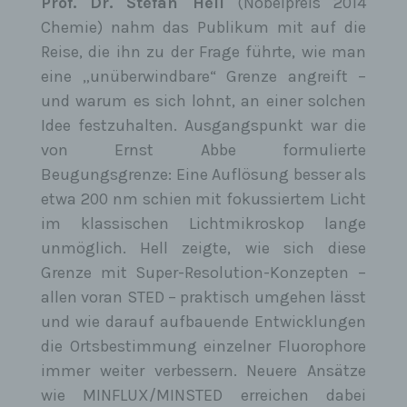
Prof. Dr. Stefan Hell
(Nobelpreis 2014
Abs. 1 DS-GVO das Recht, zu erwirken, dass die
Chemie) nahm das Publikum mit auf die
personenbezogenen Daten direkt von einem
Verantwortlichen an einen anderen Verantwortlichen
Reise, die ihn zu der Frage führte, wie man
übermittelt werden, soweit dies technisch machbar ist
und sofern hiervon nicht die Rechte und Freiheiten
eine „unüberwindbare“ Grenze angreift –
anderer Personen beeinträchtigt werden.
und warum es sich lohnt, an einer solchen
Zur Geltendmachung des Rechts auf
Idee festzuhalten. Ausgangspunkt war die
Datenübertragbarkeit kann sich die betroffene Person
jederzeit an uns wenden.
von Ernst Abbe formulierte
Beugungsgrenze: Eine Auflösung besser als
g) Recht auf Widerspruch
etwa 200 nm schien mit fokussiertem Licht
Jede von der Verarbeitung personenbezogener Daten
betroffene Person hat das vom Europäischen
im klassischen Lichtmikroskop lange
Richtlinien- und Verordnungsgeber gewährte Recht,
unmöglich. Hell zeigte, wie sich diese
aus Gründen, die sich aus ihrer besonderen Situation
ergeben, jederzeit gegen die Verarbeitung sie
Grenze mit Super-Resolution-Konzepten –
betreffender personenbezogener Daten, die aufgrund
von Art. 6 Abs. 1 Buchstaben e oder f DS-GVO erfolgt,
allen voran STED – praktisch umgehen lässt
Widerspruch einzulegen. Dies gilt auch für ein auf
und wie darauf aufbauende Entwicklungen
diese Bestimmungen gestütztes Profiling.
die Ortsbestimmung einzelner Fluorophore
Wir verarbeiten die personenbezogenen Daten im
Falle des Widerspruchs nicht mehr, es sei denn, wir
immer weiter verbessern. Neuere Ansätze
können zwingende schutzwürdige Gründe für die
wie MINFLUX/MINSTED erreichen dabei
Verarbeitung nachweisen, die den Interessen, Rechten