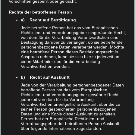
Vorhaben von
Prof. Dr. Eva-Maria Neher
,
Vorschriften gesperrt oder gelöscht.
Gründerin und Vorsitzende der XLAB
Rechte der betroffenen Person
Stiftung.
a) Recht auf Bestätigung
Jede betroffene Person hat das vom Europäischen
Richtlinien- und Verordnungsgeber eingeräumte Recht,
von dem für die Verarbeitung Verantwortlichen eine
Bestätigung darüber zu verlangen, ob sie betreffende
personenbezogene Daten verarbeitet werden. Möchte
eine betroffene Person dieses Bestätigungsrecht in
Anspruch nehmen, kann sie sich hierzu jederzeit an
„Mit dem Begegnungszentrum
einen Mitarbeiter des für die Verarbeitung
Verantwortlichen wenden.
wird ein lange verfolgter
b) Recht auf Auskunft
Wunsch Wirklichkeit. Wir
Jede von der Verarbeitung personenbezogener Daten
betroffene Person hat das vom Europäischen
schaffen hier einen Ort, an dem
Richtlinien- und Verordnungsgeber gewährte Recht,
jederzeit von dem für die Verarbeitung
junge Menschen Wissenschaft
Verantwortlichen unentgeltliche Auskunft über die zu
seiner Person gespeicherten personenbezogenen
Daten und eine Kopie dieser Auskunft zu erhalten.
nicht nur im Labor erfahren,
Ferner hat der Europäische Richtlinien- und
Verordnungsgeber der betroffenen Person Auskunft
sondern auch im Austausch
über folgende Informationen zugestanden: