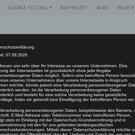
SCIENCE FESTIVAL
BAUPROJEKT
NEWS
BÜCHER
XLAB SCIENCE FESTIVAL 2026
BROSC
XLAB SCIENCE FESTIVAL 2025
BÜCHE
XLAB SCIENCE FESTIVAL 2024
enschutzerklärung
nd: 07.08.2026
XLAB SCIENCE FESTIVAL 2023
 freuen uns sehr über Ihr Interesse an unserem Unternehmen. Eine
ung der Internetseiten ist grundsätzlich ohne jede Angabe
SCIENCE FESTIVAL 2004-2023
NG
sonenbezogener Daten möglich. Sofern eine betroffene Person besond
vices unseres Unternehmens über unsere Internetseite in Anspruch
men möchte, könnte jedoch eine Verarbeitung personenbezogener Da
orderlich werden. Ist die Verarbeitung personenbezogener Daten
rderlich und besteht für eine solche Verarbeitung keine gesetzliche
dlage, holen wir generell eine Einwilligung der betroffenen Person ein.
 Verarbeitung personenbezogener Daten, beispielsweise des Namens, 
chrift, E-Mail-Adresse oder Telefonnummer einer betroffenen Person,
olgt stets im Einklang mit der Datenschutz-Grundverordnung und in
reinstimmung mit den für uns geltenden landesspezifischen
enschutzbestimmungen. Mittels dieser Datenschutzerklärung möchte u
ernehmen die Öffentlichkeit über Art, Umfang und Zweck der von uns