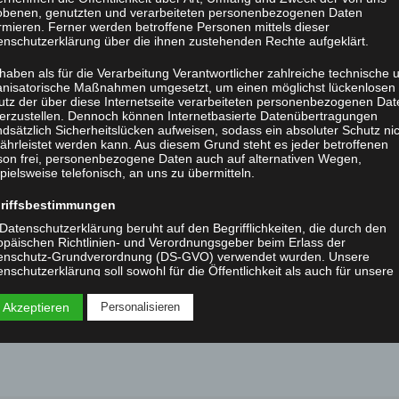
obenen, genutzten und verarbeiteten personenbezogenen Daten
rmieren. Ferner werden betroffene Personen mittels dieser
enschutzerklärung über die ihnen zustehenden Rechte aufgeklärt.
haben als für die Verarbeitung Verantwortlicher zahlreiche technische 
Kompasdf
anisatorische Maßnahmen umgesetzt, um einen möglichst lückenlosen
utz der über diese Internetseite verarbeiteten personenbezogenen Dat
herzustellen. Dennoch können Internetbasierte Datenübertragungen
dsätzlich Sicherheitslücken aufweisen, sodass ein absoluter Schutz ni
ährleistet werden kann. Aus diesem Grund steht es jeder betroffenen
son frei, personenbezogene Daten auch auf alternativen Wegen,
pielsweise telefonisch, an uns zu übermitteln.
riffsbestimmungen
Datenschutzerklärung beruht auf den Begrifflichkeiten, die durch den
opäischen Richtlinien- und Verordnungsgeber beim Erlass der
enschutz-Grundverordnung (DS-GVO) verwendet wurden. Unsere
nschutzerklärung soll sowohl für die Öffentlichkeit als auch für unsere
den und Geschäftspartner einfach lesbar und verständlich sein. Um di
ewährleisten, möchten wir vorab die verwendeten Begrifflichkeiten
 Akzeptieren
Personalisieren
utern.
 verwenden in dieser Datenschutzerklärung unter anderem die folgend
iffe:
a) personenbezogene Daten