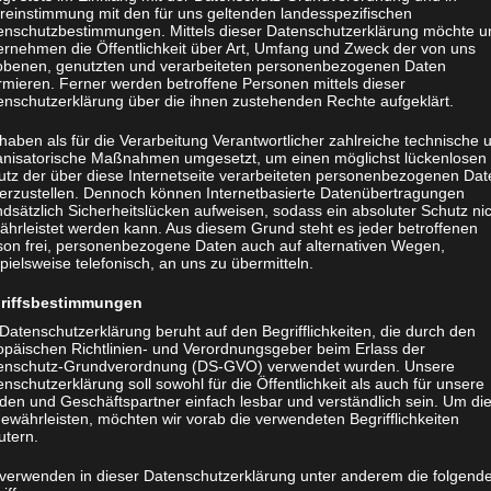
reinstimmung mit den für uns geltenden landesspezifischen
enschutzbestimmungen. Mittels dieser Datenschutzerklärung möchte u
ernehmen die Öffentlichkeit über Art, Umfang und Zweck der von uns
obenen, genutzten und verarbeiteten personenbezogenen Daten
rmieren. Ferner werden betroffene Personen mittels dieser
enschutzerklärung über die ihnen zustehenden Rechte aufgeklärt.
haben als für die Verarbeitung Verantwortlicher zahlreiche technische 
anisatorische Maßnahmen umgesetzt, um einen möglichst lückenlosen
utz der über diese Internetseite verarbeiteten personenbezogenen Dat
herzustellen. Dennoch können Internetbasierte Datenübertragungen
dsätzlich Sicherheitslücken aufweisen, sodass ein absoluter Schutz ni
ährleistet werden kann. Aus diesem Grund steht es jeder betroffenen
son frei, personenbezogene Daten auch auf alternativen Wegen,
pielsweise telefonisch, an uns zu übermitteln.
riffsbestimmungen
Datenschutzerklärung beruht auf den Begrifflichkeiten, die durch den
opäischen Richtlinien- und Verordnungsgeber beim Erlass der
enschutz-Grundverordnung (DS-GVO) verwendet wurden. Unsere
nschutzerklärung soll sowohl für die Öffentlichkeit als auch für unsere
den und Geschäftspartner einfach lesbar und verständlich sein. Um di
ewährleisten, möchten wir vorab die verwendeten Begrifflichkeiten
utern.
 verwenden in dieser Datenschutzerklärung unter anderem die folgend