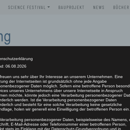
SCIENCE FESTIVAL
BAUPROJEKT
NEWS
BÜCHER
XLAB SCIENCE FESTIVAL 2026
BROSC
XLAB SCIENCE FESTIVAL 2025
BÜCHE
XLAB SCIENCE FESTIVAL 2024
XLAB SCIENCE FESTIVAL 2023
enschutzerklärung
nd: 06.08.2026
SCIENCE FESTIVAL 2004-2023
NG
 freuen uns sehr über Ihr Interesse an unserem Unternehmen. Eine
ung der Internetseiten ist grundsätzlich ohne jede Angabe
sonenbezogener Daten möglich. Sofern eine betroffene Person besond
vices unseres Unternehmens über unsere Internetseite in Anspruch
men möchte, könnte jedoch eine Verarbeitung personenbezogener Da
orderlich werden. Ist die Verarbeitung personenbezogener Daten
rderlich und besteht für eine solche Verarbeitung keine gesetzliche
dlage, holen wir generell eine Einwilligung der betroffenen Person ein.
 Verarbeitung personenbezogener Daten, beispielsweise des Namens, 
chrift, E-Mail-Adresse oder Telefonnummer einer betroffenen Person,
olgt stets im Einklang mit der Datenschutz-Grundverordnung und in