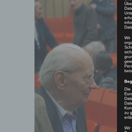
Übe
Dat
Unt
erh
info
Dat
Wir 
org
Sch
sic
grun
gew
Per
beis
Beg
Die 
Eur
Dat
Date
Kun
zu g
erlä
Wir