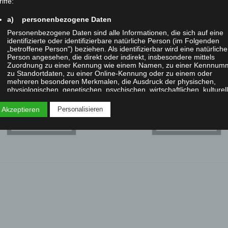
iffe:
a) personenbezogene Daten
Personenbezogene Daten sind alle Informationen, die sich auf eine
identifizierte oder identifizierbare natürliche Person (im Folgenden
„betroffene Person") beziehen. Als identifizierbar wird eine natürliche
IMGP
Person angesehen, die direkt oder indirekt, insbesondere mittels
Zuordnung zu einer Kennung wie einem Namen, zu einer Kennnum
zu Standortdaten, zu einer Online-Kennung oder zu einem oder
mehreren besonderen Merkmalen, die Ausdruck der physischen,
physiologischen, genetischen, psychischen, wirtschaftlichen, kulturel
oder sozialen Identität dieser natürlichen Person sind, identifiziert
werden kann.
 Akzeptieren
Personalisieren
b) betroffene Person
Betroffene Person ist jede identifizierte oder identifizierbare natürlic
Person, deren personenbezogene Daten von dem für die Verarbeitu
Verantwortlichen verarbeitet werden.
c) Verarbeitung
Verarbeitung ist jeder mit oder ohne Hilfe automatisierter Verfahren
ausgeführte Vorgang oder jede solche Vorgangsreihe im
Zusammenhang mit personenbezogenen Daten wie das Erheben, d
Erfassen, die Organisation, das Ordnen, die Speicherung, die
Anpassung oder Veränderung, das Auslesen, das Abfragen, die
Verwendung, die Offenlegung durch Übermittlung, Verbreitung oder 