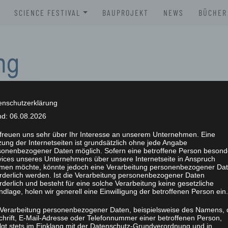
SCIENCE FESTIVAL
BAUPROJEKT
NEWS
BÜCHER
XLAB SCIENCE FESTIVAL 2026
BROSC
XLAB SCIENCE FESTIVAL 2025
BÜCHE
XLAB SCIENCE FESTIVAL 2024
XLAB SCIENCE FESTIVAL 2023
enschutzerklärung
nd: 06.08.2026
SCIENCE FESTIVAL 2004-2023
NG
 freuen uns sehr über Ihr Interesse an unserem Unternehmen. Eine
ung der Internetseiten ist grundsätzlich ohne jede Angabe
sonenbezogener Daten möglich. Sofern eine betroffene Person besond
vices unseres Unternehmens über unsere Internetseite in Anspruch
men möchte, könnte jedoch eine Verarbeitung personenbezogener Da
orderlich werden. Ist die Verarbeitung personenbezogener Daten
rderlich und besteht für eine solche Verarbeitung keine gesetzliche
dlage, holen wir generell eine Einwilligung der betroffenen Person ein.
 Verarbeitung personenbezogener Daten, beispielsweise des Namens, 
chrift, E-Mail-Adresse oder Telefonnummer einer betroffenen Person,
olgt stets im Einklang mit der Datenschutz-Grundverordnung und in