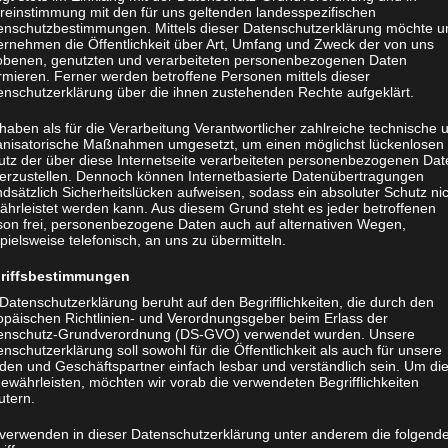
reinstimmung mit den für uns geltenden landesspezifischen
enschutzbestimmungen. Mittels dieser Datenschutzerklärung möchte u
ernehmen die Öffentlichkeit über Art, Umfang und Zweck der von uns
obenen, genutzten und verarbeiteten personenbezogenen Daten
rmieren. Ferner werden betroffene Personen mittels dieser
enschutzerklärung über die ihnen zustehenden Rechte aufgeklärt.
haben als für die Verarbeitung Verantwortlicher zahlreiche technische 
anisatorische Maßnahmen umgesetzt, um einen möglichst lückenlosen
utz der über diese Internetseite verarbeiteten personenbezogenen Dat
herzustellen. Dennoch können Internetbasierte Datenübertragungen
dsätzlich Sicherheitslücken aufweisen, sodass ein absoluter Schutz ni
ährleistet werden kann. Aus diesem Grund steht es jeder betroffenen
son frei, personenbezogene Daten auch auf alternativen Wegen,
pielsweise telefonisch, an uns zu übermitteln.
riffsbestimmungen
Datenschutzerklärung beruht auf den Begrifflichkeiten, die durch den
opäischen Richtlinien- und Verordnungsgeber beim Erlass der
enschutz-Grundverordnung (DS-GVO) verwendet wurden. Unsere
nschutzerklärung soll sowohl für die Öffentlichkeit als auch für unsere
den und Geschäftspartner einfach lesbar und verständlich sein. Um di
ewährleisten, möchten wir vorab die verwendeten Begrifflichkeiten
utern.
 verwenden in dieser Datenschutzerklärung unter anderem die folgend