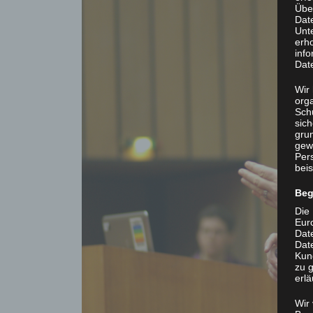
Übe
Dat
Unt
erh
info
Dat
Wir 
org
Sch
sic
grun
gew
Per
beis
Beg
Die 
Eur
Dat
Date
Kun
zu g
erlä
Wir