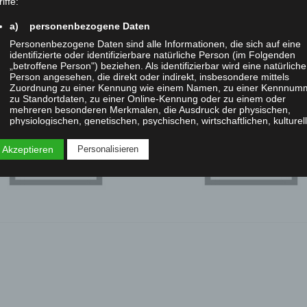
iffe:
a) personenbezogene Daten
Personenbezogene Daten sind alle Informationen, die sich auf eine
identifizierte oder identifizierbare natürliche Person (im Folgenden
„betroffene Person") beziehen. Als identifizierbar wird eine natürliche
IMGP
Person angesehen, die direkt oder indirekt, insbesondere mittels
Zuordnung zu einer Kennung wie einem Namen, zu einer Kennnum
zu Standortdaten, zu einer Online-Kennung oder zu einem oder
mehreren besonderen Merkmalen, die Ausdruck der physischen,
physiologischen, genetischen, psychischen, wirtschaftlichen, kulturel
oder sozialen Identität dieser natürlichen Person sind, identifiziert
werden kann.
 Akzeptieren
Personalisieren
b) betroffene Person
Betroffene Person ist jede identifizierte oder identifizierbare natürlic
Person, deren personenbezogene Daten von dem für die Verarbeitu
Verantwortlichen verarbeitet werden.
c) Verarbeitung
Verarbeitung ist jeder mit oder ohne Hilfe automatisierter Verfahren
ausgeführte Vorgang oder jede solche Vorgangsreihe im
Zusammenhang mit personenbezogenen Daten wie das Erheben, d
Erfassen, die Organisation, das Ordnen, die Speicherung, die
Anpassung oder Veränderung, das Auslesen, das Abfragen, die
Verwendung, die Offenlegung durch Übermittlung, Verbreitung oder 