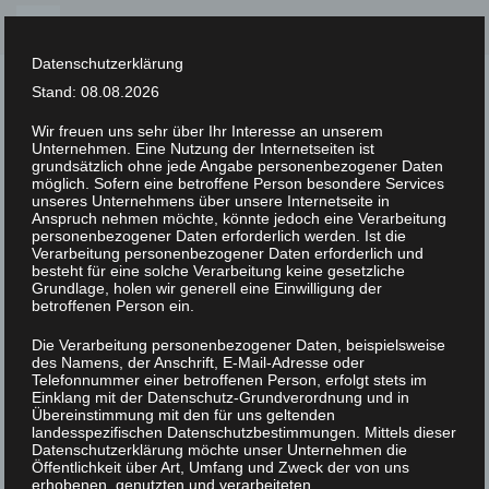
Skip
to
Datenschutzerklärung
content
Stand: 08.08.2026
Wir freuen uns sehr über Ihr Interesse an unserem
Unternehmen. Eine Nutzung der Internetseiten ist
XLAB STIFTUNG
grundsätzlich ohne jede Angabe personenbezogener Daten
möglich. Sofern eine betroffene Person besondere Services
unseres Unternehmens über unsere Internetseite in
UNCATEGORIZED
/
9. FEBRUAR 2023
Anspruch nehmen möchte, könnte jedoch eine Verarbeitung
Science Festival 2010
personenbezogener Daten erforderlich werden. Ist die
Verarbeitung personenbezogener Daten erforderlich und
besteht für eine solche Verarbeitung keine gesetzliche
Grundlage, holen wir generell eine Einwilligung der
betroffenen Person ein.
Die Verarbeitung personenbezogener Daten, beispielsweise
des Namens, der Anschrift, E-Mail-Adresse oder
Telefonnummer einer betroffenen Person, erfolgt stets im
Einklang mit der Datenschutz-Grundverordnung und in
Übereinstimmung mit den für uns geltenden
landesspezifischen Datenschutzbestimmungen. Mittels dieser
Datenschutzerklärung möchte unser Unternehmen die
Öffentlichkeit über Art, Umfang und Zweck der von uns
erhobenen, genutzten und verarbeiteten