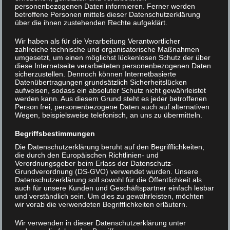
personenbezogenen Daten informieren. Ferner werden
betroffene Personen mittels dieser Datenschutzerklärung
über die ihnen zustehenden Rechte aufgeklärt.
Wir haben als für die Verarbeitung Verantwortlicher
Science Festival 2010
zahlreiche technische und organisatorische Maßnahmen
umgesetzt, um einen möglichst lückenlosen Schutz der über
diese Internetseite verarbeiteten personenbezogenen Daten
Beitrags-
< Science Festival 2010
XLAB Science Festival
sicherzustellen. Dennoch können Internetbasierte
Datenübertragungen grundsätzlich Sicherheitslücken
Gttingen 28. –
Navigation
aufweisen, sodass ein absoluter Schutz nicht gewährleistet
29.01.2009 >
werden kann. Aus diesem Grund steht es jeder betroffenen
Person frei, personenbezogene Daten auch auf alternativen
Wegen, beispielsweise telefonisch, an uns zu übermitteln.
Begriffsbestimmungen
Die Datenschutzerklärung beruht auf den Begrifflichkeiten,
die durch den Europäischen Richtlinien- und
Verordnungsgeber beim Erlass der Datenschutz-
Grundverordnung (DS-GVO) verwendet wurden. Unsere
Datenschutzerklärung soll sowohl für die Öffentlichkeit als
auch für unsere Kunden und Geschäftspartner einfach lesbar
und verständlich sein. Um dies zu gewährleisten, möchten
wir vorab die verwendeten Begrifflichkeiten erläutern.
Wir verwenden in dieser Datenschutzerklärung unter