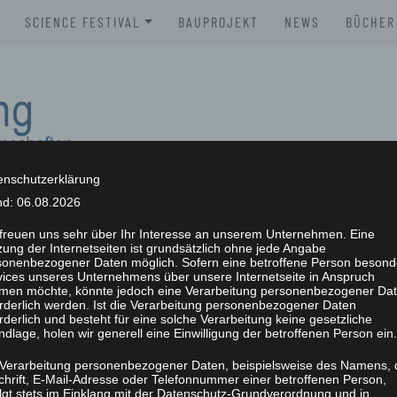
SCIENCE FESTIVAL
BAUPROJEKT
NEWS
BÜCHER
XLAB SCIENCE FESTIVAL 2026
BROSC
XLAB SCIENCE FESTIVAL 2025
BÜCHE
XLAB SCIENCE FESTIVAL 2024
XLAB SCIENCE FESTIVAL 2023
enschutzerklärung
nd: 06.08.2026
SCIENCE FESTIVAL 2004-2023
NG
 freuen uns sehr über Ihr Interesse an unserem Unternehmen. Eine
ung der Internetseiten ist grundsätzlich ohne jede Angabe
sonenbezogener Daten möglich. Sofern eine betroffene Person besond
vices unseres Unternehmens über unsere Internetseite in Anspruch
men möchte, könnte jedoch eine Verarbeitung personenbezogener Da
orderlich werden. Ist die Verarbeitung personenbezogener Daten
rderlich und besteht für eine solche Verarbeitung keine gesetzliche
dlage, holen wir generell eine Einwilligung der betroffenen Person ein.
 Verarbeitung personenbezogener Daten, beispielsweise des Namens, 
chrift, E-Mail-Adresse oder Telefonnummer einer betroffenen Person,
olgt stets im Einklang mit der Datenschutz-Grundverordnung und in