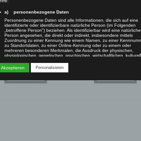
iffe:
a) personenbezogene Daten
Personenbezogene Daten sind alle Informationen, die sich auf eine
identifizierte oder identifizierbare natürliche Person (im Folgenden
„betroffene Person") beziehen. Als identifizierbar wird eine natürliche
—Pngtree—ics file format icon_430
Person angesehen, die direkt oder indirekt, insbesondere mittels
Zuordnung zu einer Kennung wie einem Namen, zu einer Kennnum
zu Standortdaten, zu einer Online-Kennung oder zu einem oder
mehreren besonderen Merkmalen, die Ausdruck der physischen,
physiologischen, genetischen, psychischen, wirtschaftlichen, kulturel
oder sozialen Identität dieser natürlichen Person sind, identifiziert
werden kann.
 Akzeptieren
Personalisieren
b) betroffene Person
Betroffene Person ist jede identifizierte oder identifizierbare natürlic
Person, deren personenbezogene Daten von dem für die Verarbeitu
Verantwortlichen verarbeitet werden.
c) Verarbeitung
Verarbeitung ist jeder mit oder ohne Hilfe automatisierter Verfahren
ausgeführte Vorgang oder jede solche Vorgangsreihe im
Zusammenhang mit personenbezogenen Daten wie das Erheben, d
Erfassen, die Organisation, das Ordnen, die Speicherung, die
Anpassung oder Veränderung, das Auslesen, das Abfragen, die
Verwendung, die Offenlegung durch Übermittlung, Verbreitung oder 