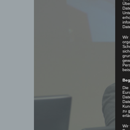
Übe
Dat
Unt
erh
info
Dat
Wir 
org
Sch
sic
grun
gew
Per
beis
Beg
Die 
Eur
Dat
Date
Kun
zu g
erlä
Wir