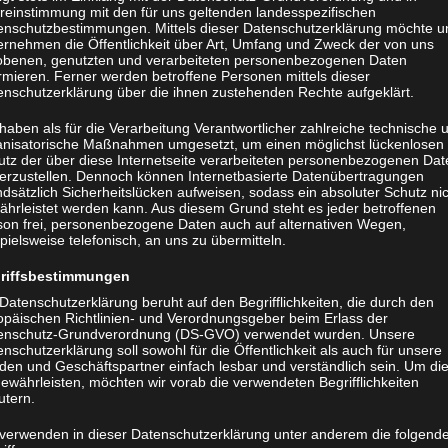
reinstimmung mit den für uns geltenden landesspezifischen
enschutzbestimmungen. Mittels dieser Datenschutzerklärung möchte u
ernehmen die Öffentlichkeit über Art, Umfang und Zweck der von uns
obenen, genutzten und verarbeiteten personenbezogenen Daten
rmieren. Ferner werden betroffene Personen mittels dieser
enschutzerklärung über die ihnen zustehenden Rechte aufgeklärt.
haben als für die Verarbeitung Verantwortlicher zahlreiche technische 
anisatorische Maßnahmen umgesetzt, um einen möglichst lückenlosen
utz der über diese Internetseite verarbeiteten personenbezogenen Dat
herzustellen. Dennoch können Internetbasierte Datenübertragungen
dsätzlich Sicherheitslücken aufweisen, sodass ein absoluter Schutz ni
ährleistet werden kann. Aus diesem Grund steht es jeder betroffenen
son frei, personenbezogene Daten auch auf alternativen Wegen,
pielsweise telefonisch, an uns zu übermitteln.
riffsbestimmungen
Datenschutzerklärung beruht auf den Begrifflichkeiten, die durch den
opäischen Richtlinien- und Verordnungsgeber beim Erlass der
enschutz-Grundverordnung (DS-GVO) verwendet wurden. Unsere
nschutzerklärung soll sowohl für die Öffentlichkeit als auch für unsere
den und Geschäftspartner einfach lesbar und verständlich sein. Um di
ewährleisten, möchten wir vorab die verwendeten Begrifflichkeiten
utern.
 verwenden in dieser Datenschutzerklärung unter anderem die folgend