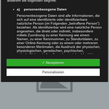
anderem die folgenden Begriffe:
format icon_4307742 >
Navigation
a) personenbezogene Daten
Personenbezogene Daten sind alle Informationen, die
sich auf eine identifizierte oder identifizierbare
natürliche Person (im Folgenden „betroffene Person")
beziehen. Als identifizierbar wird eine natürliche Person
angesehen, die direkt oder indirekt, insbesondere
mittels Zuordnung zu einer Kennung wie einem
Namen, zu einer Kennnummer, zu Standortdaten, zu
einer Online-Kennung oder zu einem oder mehreren
besonderen Merkmalen, die Ausdruck der physischen,
physiologischen, genetischen, psychischen,
wirtschaftlichen, kulturellen oder sozialen Identität
dieser natürlichen Person sind, identifiziert werden
kann.
✓ Akzeptieren
b) betroffene Person
Personalisieren
Betroffene Person ist jede identifizierte oder
identifizierbare natürliche Person, deren
personenbezogene Daten von dem für die
Verarbeitung Verantwortlichen verarbeitet werden.
c) Verarbeitung
Verarbeitung ist jeder mit oder ohne Hilfe
automatisierter Verfahren ausgeführte Vorgang oder