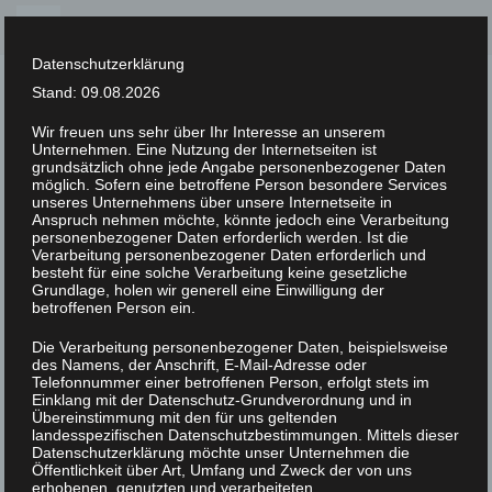
Skip
to
Datenschutzerklärung
content
Stand: 09.08.2026
Wir freuen uns sehr über Ihr Interesse an unserem
Unternehmen. Eine Nutzung der Internetseiten ist
XLAB STIFTUNG
grundsätzlich ohne jede Angabe personenbezogener Daten
möglich. Sofern eine betroffene Person besondere Services
unseres Unternehmens über unsere Internetseite in
UNCATEGORIZED
/
16. FEBRUAR 2023
Anspruch nehmen möchte, könnte jedoch eine Verarbeitung
IMGP0825
personenbezogener Daten erforderlich werden. Ist die
Verarbeitung personenbezogener Daten erforderlich und
besteht für eine solche Verarbeitung keine gesetzliche
Grundlage, holen wir generell eine Einwilligung der
betroffenen Person ein.
Die Verarbeitung personenbezogener Daten, beispielsweise
des Namens, der Anschrift, E-Mail-Adresse oder
Telefonnummer einer betroffenen Person, erfolgt stets im
Einklang mit der Datenschutz-Grundverordnung und in
Übereinstimmung mit den für uns geltenden
landesspezifischen Datenschutzbestimmungen. Mittels dieser
Datenschutzerklärung möchte unser Unternehmen die
Öffentlichkeit über Art, Umfang und Zweck der von uns
erhobenen, genutzten und verarbeiteten