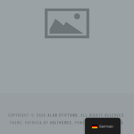
jede solche Vorgangsreihe im Zusammenhang mit
personenbezogenen Daten wie das Erheben, das
Erfassen, die Organisation, das Ordnen, die
Speicherung, die Anpassung oder Veränderung, das
Auslesen, das Abfragen, die Verwendung, die
Offenlegung durch Übermittlung, Verbreitung oder eine
andere Form der Bereitstellung, den Abgleich oder die
Verknüpfung, die Einschränkung, das Löschen oder
die Vernichtung.
d) Einschränkung der Verarbeitung
Einschränkung der Verarbeitung ist die Markierung
gespeicherter personenbezogener Daten mit dem Ziel,
ihre künftige Verarbeitung einzuschränken.
e) Profiling
Profiling ist jede Art der automatisierten Verarbeitung
personenbezogener Daten, die darin besteht, dass
diese personenbezogenen Daten verwendet werden,
um bestimmte persönliche Aspekte, die sich auf eine
natürliche Person beziehen, zu bewerten,
insbesondere, um Aspekte bezüglich Arbeitsleistung,
COPYRIGHT © 2026
XLAB STIFTUNG
. ALL RIGHTS RESERVED.
wirtschaftlicher Lage, Gesundheit, persönlicher
Vorlieben, Interessen, Zuverlässigkeit, Verhalten,
THEME: PATRICIA BY
VOLTHEMES
. POWERED BY
WORDPRESS
.
German
Aufenthaltsort oder Ortswechsel dieser natürlichen
Person zu analysieren oder vorherzusagen.