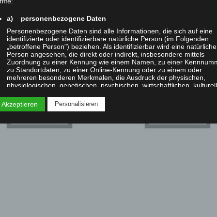
iffe:
a) personenbezogene Daten
Personenbezogene Daten sind alle Informationen, die sich auf eine
identifizierte oder identifizierbare natürliche Person (im Folgenden
„betroffene Person") beziehen. Als identifizierbar wird eine natürliche
IMGP
Person angesehen, die direkt oder indirekt, insbesondere mittels
Zuordnung zu einer Kennung wie einem Namen, zu einer Kennnum
zu Standortdaten, zu einer Online-Kennung oder zu einem oder
mehreren besonderen Merkmalen, die Ausdruck der physischen,
physiologischen, genetischen, psychischen, wirtschaftlichen, kulturel
oder sozialen Identität dieser natürlichen Person sind, identifiziert
werden kann.
 Akzeptieren
Personalisieren
b) betroffene Person
Betroffene Person ist jede identifizierte oder identifizierbare natürlic
Person, deren personenbezogene Daten von dem für die Verarbeitu
Verantwortlichen verarbeitet werden.
c) Verarbeitung
Verarbeitung ist jeder mit oder ohne Hilfe automatisierter Verfahren
ausgeführte Vorgang oder jede solche Vorgangsreihe im
Zusammenhang mit personenbezogenen Daten wie das Erheben, d
Erfassen, die Organisation, das Ordnen, die Speicherung, die
Anpassung oder Veränderung, das Auslesen, das Abfragen, die
Verwendung, die Offenlegung durch Übermittlung, Verbreitung oder 