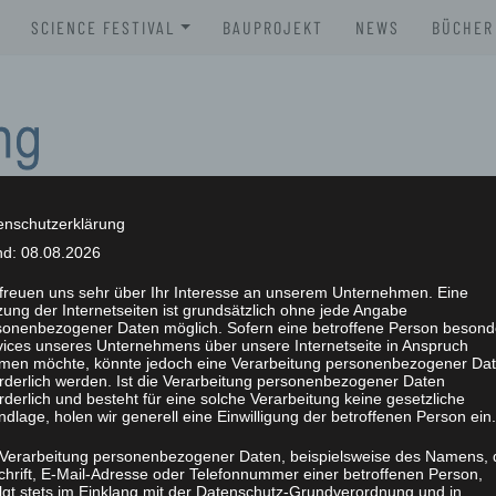
SCIENCE FESTIVAL
BAUPROJEKT
NEWS
BÜCHER
XLAB SCIENCE FESTIVAL 2026
BROSC
XLAB SCIENCE FESTIVAL 2025
BÜCHE
XLAB SCIENCE FESTIVAL 2024
XLAB SCIENCE FESTIVAL 2023
enschutzerklärung
nd: 08.08.2026
SCIENCE FESTIVAL 2004-2023
NG
 freuen uns sehr über Ihr Interesse an unserem Unternehmen. Eine
ung der Internetseiten ist grundsätzlich ohne jede Angabe
sonenbezogener Daten möglich. Sofern eine betroffene Person besond
vices unseres Unternehmens über unsere Internetseite in Anspruch
men möchte, könnte jedoch eine Verarbeitung personenbezogener Da
orderlich werden. Ist die Verarbeitung personenbezogener Daten
rderlich und besteht für eine solche Verarbeitung keine gesetzliche
dlage, holen wir generell eine Einwilligung der betroffenen Person ein.
 Verarbeitung personenbezogener Daten, beispielsweise des Namens, 
chrift, E-Mail-Adresse oder Telefonnummer einer betroffenen Person,
olgt stets im Einklang mit der Datenschutz-Grundverordnung und in