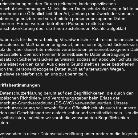
reinstimmung mit den für uns geltenden landesspezifischen
enschutzbestimmungen. Mittels dieser Datenschutzerklärung möchte u
ernehmen die Öffentlichkeit über Art, Umfang und Zweck der von uns
obenen, genutzten und verarbeiteten personenbezogenen Daten
rmieren. Ferner werden betroffene Personen mittels dieser
enschutzerklärung über die ihnen zustehenden Rechte aufgeklärt.
haben als für die Verarbeitung Verantwortlicher zahlreiche technische 
anisatorische Maßnahmen umgesetzt, um einen möglichst lückenlosen
utz der über diese Internetseite verarbeiteten personenbezogenen Dat
herzustellen. Dennoch können Internetbasierte Datenübertragungen
dsätzlich Sicherheitslücken aufweisen, sodass ein absoluter Schutz ni
ährleistet werden kann. Aus diesem Grund steht es jeder betroffenen
son frei, personenbezogene Daten auch auf alternativen Wegen,
pielsweise telefonisch, an uns zu übermitteln.
riffsbestimmungen
Datenschutzerklärung beruht auf den Begrifflichkeiten, die durch den
opäischen Richtlinien- und Verordnungsgeber beim Erlass der
enschutz-Grundverordnung (DS-GVO) verwendet wurden. Unsere
nschutzerklärung soll sowohl für die Öffentlichkeit als auch für unsere
den und Geschäftspartner einfach lesbar und verständlich sein. Um di
ewährleisten, möchten wir vorab die verwendeten Begrifflichkeiten
utern.
 verwenden in dieser Datenschutzerklärung unter anderem die folgend