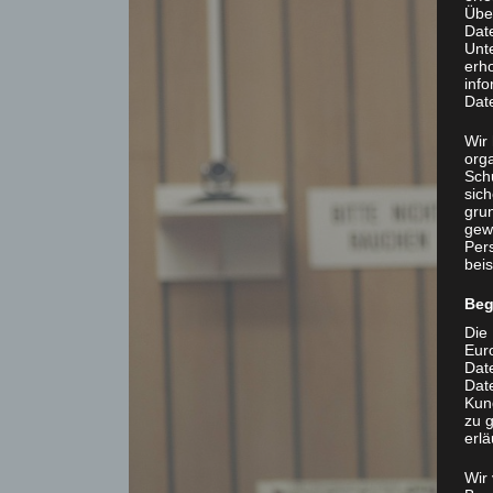
Übe
Dat
Unt
erh
info
Dat
Wir 
org
Sch
sic
grun
gew
Per
beis
Beg
Die 
Eur
Dat
Date
Kun
zu g
erlä
Wir