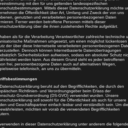
reinstimmung mit den für uns geltenden landesspezifischen
enschutzbestimmungen. Mittels dieser Datenschutzerklärung möchte u
ernehmen die Öffentlichkeit über Art, Umfang und Zweck der von uns
obenen, genutzten und verarbeiteten personenbezogenen Daten
rmieren. Ferner werden betroffene Personen mittels dieser
enschutzerklärung über die ihnen zustehenden Rechte aufgeklärt.
haben als für die Verarbeitung Verantwortlicher zahlreiche technische 
anisatorische Maßnahmen umgesetzt, um einen möglichst lückenlosen
utz der über diese Internetseite verarbeiteten personenbezogenen Dat
herzustellen. Dennoch können Internetbasierte Datenübertragungen
dsätzlich Sicherheitslücken aufweisen, sodass ein absoluter Schutz ni
ährleistet werden kann. Aus diesem Grund steht es jeder betroffenen
son frei, personenbezogene Daten auch auf alternativen Wegen,
pielsweise telefonisch, an uns zu übermitteln.
riffsbestimmungen
Datenschutzerklärung beruht auf den Begrifflichkeiten, die durch den
opäischen Richtlinien- und Verordnungsgeber beim Erlass der
enschutz-Grundverordnung (DS-GVO) verwendet wurden. Unsere
nschutzerklärung soll sowohl für die Öffentlichkeit als auch für unsere
den und Geschäftspartner einfach lesbar und verständlich sein. Um di
ewährleisten, möchten wir vorab die verwendeten Begrifflichkeiten
utern.
 verwenden in dieser Datenschutzerklärung unter anderem die folgend