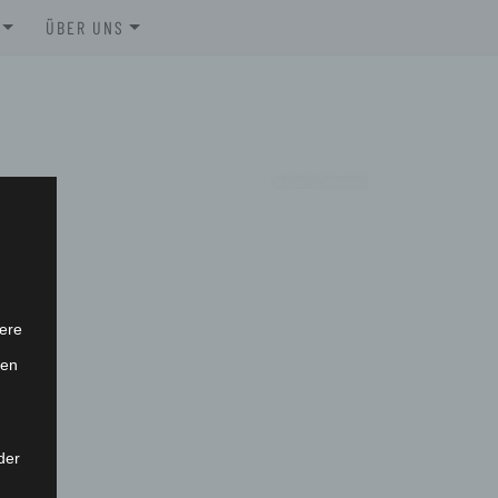
ÜBER UNS
HÜREN
STELLENAUSSCHREIBUNGEN
R
GREMIEN
IMPRESSUM
DATENSCHUTZERKLÄRUNG
ere
ten
der