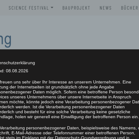
SCIENCE FESTIVAL
BAUPROJEKT
NEWS
BÜCHER
XLAB SCIENCE FESTIVAL 2026
BROSC
XLAB SCIENCE FESTIVAL 2025
BÜCHE
XLAB SCIENCE FESTIVAL 2024
XLAB SCIENCE FESTIVAL 2023
enschutzerklärung
nd: 08.08.2026
SCIENCE FESTIVAL 2004-2023
NG
 freuen uns sehr über Ihr Interesse an unserem Unternehmen. Eine
ung der Internetseiten ist grundsätzlich ohne jede Angabe
sonenbezogener Daten möglich. Sofern eine betroffene Person besond
vices unseres Unternehmens über unsere Internetseite in Anspruch
men möchte, könnte jedoch eine Verarbeitung personenbezogener Da
orderlich werden. Ist die Verarbeitung personenbezogener Daten
rderlich und besteht für eine solche Verarbeitung keine gesetzliche
dlage, holen wir generell eine Einwilligung der betroffenen Person ein.
 Verarbeitung personenbezogener Daten, beispielsweise des Namens, 
chrift, E-Mail-Adresse oder Telefonnummer einer betroffenen Person,
olgt stets im Einklang mit der Datenschutz-Grundverordnung und in