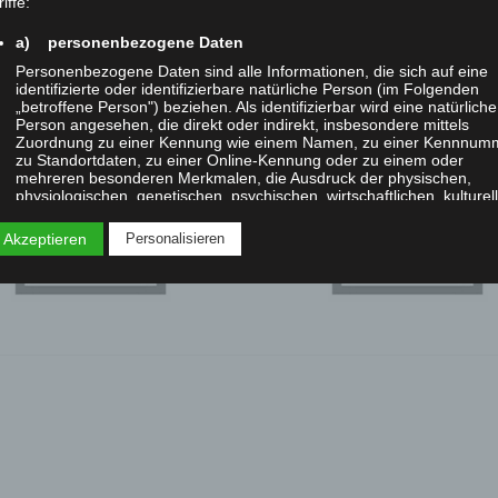
iffe:
a) personenbezogene Daten
Personenbezogene Daten sind alle Informationen, die sich auf eine
identifizierte oder identifizierbare natürliche Person (im Folgenden
„betroffene Person") beziehen. Als identifizierbar wird eine natürliche
IMGP
Person angesehen, die direkt oder indirekt, insbesondere mittels
Zuordnung zu einer Kennung wie einem Namen, zu einer Kennnum
zu Standortdaten, zu einer Online-Kennung oder zu einem oder
mehreren besonderen Merkmalen, die Ausdruck der physischen,
physiologischen, genetischen, psychischen, wirtschaftlichen, kulturel
oder sozialen Identität dieser natürlichen Person sind, identifiziert
werden kann.
 Akzeptieren
Personalisieren
b) betroffene Person
Betroffene Person ist jede identifizierte oder identifizierbare natürlic
Person, deren personenbezogene Daten von dem für die Verarbeitu
Verantwortlichen verarbeitet werden.
c) Verarbeitung
Verarbeitung ist jeder mit oder ohne Hilfe automatisierter Verfahren
ausgeführte Vorgang oder jede solche Vorgangsreihe im
Zusammenhang mit personenbezogenen Daten wie das Erheben, d
Erfassen, die Organisation, das Ordnen, die Speicherung, die
Anpassung oder Veränderung, das Auslesen, das Abfragen, die
Verwendung, die Offenlegung durch Übermittlung, Verbreitung oder 