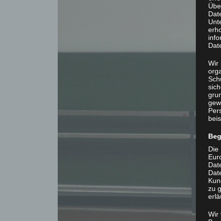
Übe
Dat
Unt
erh
info
Dat
Wir 
org
Sch
sic
grun
gew
Per
beis
Beg
Die 
Eur
Dat
Date
Kun
zu g
erlä
Wir