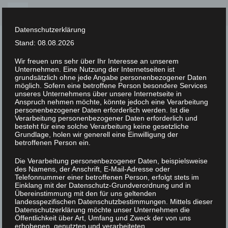
Skip
to
Datenschutzerklärung
content
Stand: 08.08.2026
Wir freuen uns sehr über Ihr Interesse an unserem
Unternehmen. Eine Nutzung der Internetseiten ist
XLAB STIFTUNG
grundsätzlich ohne jede Angabe personenbezogener Daten
möglich. Sofern eine betroffene Person besondere Services
unseres Unternehmens über unsere Internetseite in
UNCATEGORIZED
/
16. FEBRUAR 2023
Anspruch nehmen möchte, könnte jedoch eine Verarbeitung
IMGP2877
personenbezogener Daten erforderlich werden. Ist die
Verarbeitung personenbezogener Daten erforderlich und
besteht für eine solche Verarbeitung keine gesetzliche
Grundlage, holen wir generell eine Einwilligung der
betroffenen Person ein.
Die Verarbeitung personenbezogener Daten, beispielsweise
des Namens, der Anschrift, E-Mail-Adresse oder
Telefonnummer einer betroffenen Person, erfolgt stets im
Einklang mit der Datenschutz-Grundverordnung und in
Übereinstimmung mit den für uns geltenden
landesspezifischen Datenschutzbestimmungen. Mittels dieser
Datenschutzerklärung möchte unser Unternehmen die
Öffentlichkeit über Art, Umfang und Zweck der von uns
erhobenen, genutzten und verarbeiteten