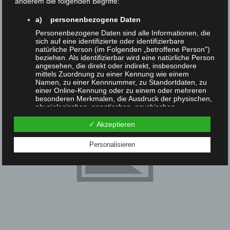
anderem die folgenden Begriffe:
Navigation
a) personenbezogene Daten
Personenbezogene Daten sind alle Informationen, die
sich auf eine identifizierte oder identifizierbare
natürliche Person (im Folgenden „betroffene Person")
beziehen. Als identifizierbar wird eine natürliche Person
angesehen, die direkt oder indirekt, insbesondere
mittels Zuordnung zu einer Kennung wie einem
Namen, zu einer Kennnummer, zu Standortdaten, zu
einer Online-Kennung oder zu einem oder mehreren
besonderen Merkmalen, die Ausdruck der physischen,
physiologischen, genetischen, psychischen,
wirtschaftlichen, kulturellen oder sozialen Identität
dieser natürlichen Person sind, identifiziert werden
✓ Akzeptieren
kann.
Personalisieren
b) betroffene Person
Betroffene Person ist jede identifizierte oder
identifizierbare natürliche Person, deren
personenbezogene Daten von dem für die
Verarbeitung Verantwortlichen verarbeitet werden.
c) Verarbeitung
Verarbeitung ist jeder mit oder ohne Hilfe
automatisierter Verfahren ausgeführte Vorgang oder