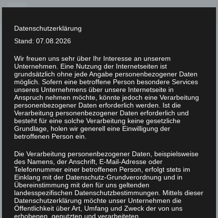
Skip
to
Datenschutzerklärung
content
Stand: 07.08.2026
Wir freuen uns sehr über Ihr Interesse an unserem
Unternehmen. Eine Nutzung der Internetseiten ist
XLAB STIFTUNG
grundsätzlich ohne jede Angabe personenbezogener Daten
möglich. Sofern eine betroffene Person besondere Services
unseres Unternehmens über unsere Internetseite in
UNCATEGORIZED
/
16. FEBRUAR 2023
Anspruch nehmen möchte, könnte jedoch eine Verarbeitung
IMGP2917
personenbezogener Daten erforderlich werden. Ist die
Verarbeitung personenbezogener Daten erforderlich und
besteht für eine solche Verarbeitung keine gesetzliche
Grundlage, holen wir generell eine Einwilligung der
betroffenen Person ein.
Die Verarbeitung personenbezogener Daten, beispielsweise
des Namens, der Anschrift, E-Mail-Adresse oder
Telefonnummer einer betroffenen Person, erfolgt stets im
Einklang mit der Datenschutz-Grundverordnung und in
Übereinstimmung mit den für uns geltenden
landesspezifischen Datenschutzbestimmungen. Mittels dieser
Datenschutzerklärung möchte unser Unternehmen die
Öffentlichkeit über Art, Umfang und Zweck der von uns
erhobenen, genutzten und verarbeiteten