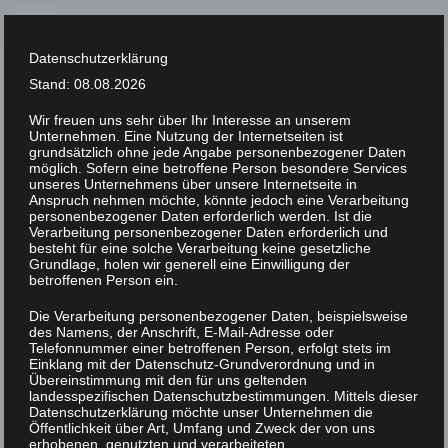
Skip
to
Datenschutzerklärung
content
Stand: 08.08.2026
Wir freuen uns sehr über Ihr Interesse an unserem
Unternehmen. Eine Nutzung der Internetseiten ist
XLAB STIFTUNG
grundsätzlich ohne jede Angabe personenbezogener Daten
möglich. Sofern eine betroffene Person besondere Services
unseres Unternehmens über unsere Internetseite in
UNCATEGORIZED
/
16. FEBRUAR 2023
Anspruch nehmen möchte, könnte jedoch eine Verarbeitung
IMGP2946
personenbezogener Daten erforderlich werden. Ist die
Verarbeitung personenbezogener Daten erforderlich und
besteht für eine solche Verarbeitung keine gesetzliche
Grundlage, holen wir generell eine Einwilligung der
betroffenen Person ein.
Die Verarbeitung personenbezogener Daten, beispielsweise
des Namens, der Anschrift, E-Mail-Adresse oder
Telefonnummer einer betroffenen Person, erfolgt stets im
Einklang mit der Datenschutz-Grundverordnung und in
Übereinstimmung mit den für uns geltenden
landesspezifischen Datenschutzbestimmungen. Mittels dieser
Datenschutzerklärung möchte unser Unternehmen die
Öffentlichkeit über Art, Umfang und Zweck der von uns
erhobenen, genutzten und verarbeiteten