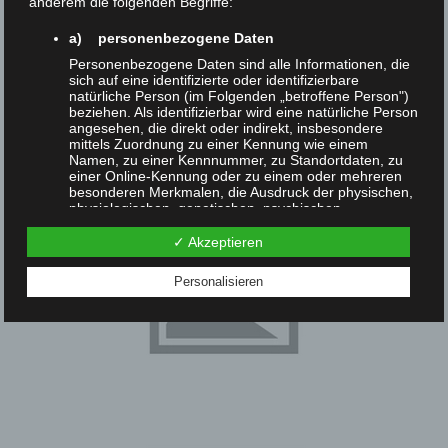
anderem die folgenden Begriffe:
Navigation
a) personenbezogene Daten
Personenbezogene Daten sind alle Informationen, die
sich auf eine identifizierte oder identifizierbare
natürliche Person (im Folgenden „betroffene Person")
beziehen. Als identifizierbar wird eine natürliche Person
angesehen, die direkt oder indirekt, insbesondere
mittels Zuordnung zu einer Kennung wie einem
Namen, zu einer Kennnummer, zu Standortdaten, zu
einer Online-Kennung oder zu einem oder mehreren
besonderen Merkmalen, die Ausdruck der physischen,
physiologischen, genetischen, psychischen,
wirtschaftlichen, kulturellen oder sozialen Identität
dieser natürlichen Person sind, identifiziert werden
✓ Akzeptieren
kann.
Personalisieren
b) betroffene Person
Betroffene Person ist jede identifizierte oder
identifizierbare natürliche Person, deren
personenbezogene Daten von dem für die
Verarbeitung Verantwortlichen verarbeitet werden.
c) Verarbeitung
Verarbeitung ist jeder mit oder ohne Hilfe
automatisierter Verfahren ausgeführte Vorgang oder