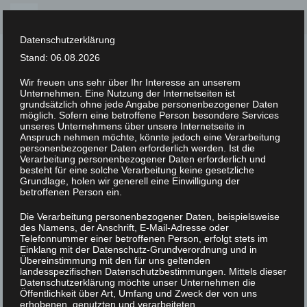
Skip
to
Datenschutzerklärung
content
Stand: 06.08.2026
Wir freuen uns sehr über Ihr Interesse an unserem
Unternehmen. Eine Nutzung der Internetseiten ist
XLAB STIFTUNG
grundsätzlich ohne jede Angabe personenbezogener Daten
möglich. Sofern eine betroffene Person besondere Services
unseres Unternehmens über unsere Internetseite in
UNCATEGORIZED
/
16. FEBRUAR 2023
Anspruch nehmen möchte, könnte jedoch eine Verarbeitung
IMGP3059
personenbezogener Daten erforderlich werden. Ist die
Verarbeitung personenbezogener Daten erforderlich und
besteht für eine solche Verarbeitung keine gesetzliche
Grundlage, holen wir generell eine Einwilligung der
betroffenen Person ein.
Die Verarbeitung personenbezogener Daten, beispielsweise
des Namens, der Anschrift, E-Mail-Adresse oder
Telefonnummer einer betroffenen Person, erfolgt stets im
Einklang mit der Datenschutz-Grundverordnung und in
Übereinstimmung mit den für uns geltenden
landesspezifischen Datenschutzbestimmungen. Mittels dieser
Datenschutzerklärung möchte unser Unternehmen die
Öffentlichkeit über Art, Umfang und Zweck der von uns
erhobenen, genutzten und verarbeiteten