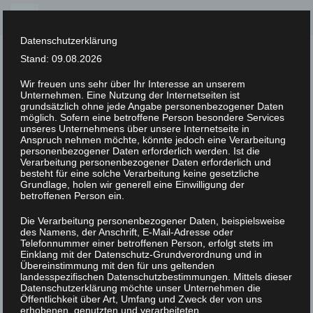
Skip
to
Datenschutzerklärung
content
Stand: 09.08.2026
Wir freuen uns sehr über Ihr Interesse an unserem
Unternehmen. Eine Nutzung der Internetseiten ist
XLAB STIFTUNG
grundsätzlich ohne jede Angabe personenbezogener Daten
möglich. Sofern eine betroffene Person besondere Services
unseres Unternehmens über unsere Internetseite in
UNCATEGORIZED
/
16. FEBRUAR 2023
Anspruch nehmen möchte, könnte jedoch eine Verarbeitung
IMGP3086
personenbezogener Daten erforderlich werden. Ist die
Verarbeitung personenbezogener Daten erforderlich und
besteht für eine solche Verarbeitung keine gesetzliche
Grundlage, holen wir generell eine Einwilligung der
betroffenen Person ein.
Die Verarbeitung personenbezogener Daten, beispielsweise
des Namens, der Anschrift, E-Mail-Adresse oder
Telefonnummer einer betroffenen Person, erfolgt stets im
Einklang mit der Datenschutz-Grundverordnung und in
Übereinstimmung mit den für uns geltenden
landesspezifischen Datenschutzbestimmungen. Mittels dieser
Datenschutzerklärung möchte unser Unternehmen die
Öffentlichkeit über Art, Umfang und Zweck der von uns
erhobenen, genutzten und verarbeiteten