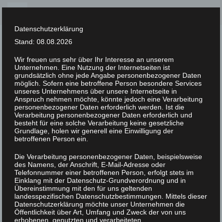
Skip
to
Datenschutzerklärung
content
Stand: 08.08.2026
Wir freuen uns sehr über Ihr Interesse an unserem
Unternehmen. Eine Nutzung der Internetseiten ist
XLAB STIFTUNG
grundsätzlich ohne jede Angabe personenbezogener Daten
möglich. Sofern eine betroffene Person besondere Services
unseres Unternehmens über unsere Internetseite in
UNCATEGORIZED
/
16. FEBRUAR 2023
Anspruch nehmen möchte, könnte jedoch eine Verarbeitung
Klitzing
personenbezogener Daten erforderlich werden. Ist die
Verarbeitung personenbezogener Daten erforderlich und
besteht für eine solche Verarbeitung keine gesetzliche
Grundlage, holen wir generell eine Einwilligung der
betroffenen Person ein.
Die Verarbeitung personenbezogener Daten, beispielsweise
des Namens, der Anschrift, E-Mail-Adresse oder
Telefonnummer einer betroffenen Person, erfolgt stets im
Einklang mit der Datenschutz-Grundverordnung und in
Übereinstimmung mit den für uns geltenden
landesspezifischen Datenschutzbestimmungen. Mittels dieser
Datenschutzerklärung möchte unser Unternehmen die
Öffentlichkeit über Art, Umfang und Zweck der von uns
erhobenen, genutzten und verarbeiteten