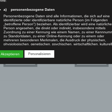
iffe:
a) personenbezogene Daten
Personenbezogene Daten sind alle Informationen, die sich auf eine
identifizierte oder identifizierbare natürliche Person (im Folgenden
„betroffene Person") beziehen. Als identifizierbar wird eine natürliche
XLAB_ScienceFestival_DDS
Person angesehen, die direkt oder indirekt, insbesondere mittels
Zuordnung zu einer Kennung wie einem Namen, zu einer Kennnum
zu Standortdaten, zu einer Online-Kennung oder zu einem oder
mehreren besonderen Merkmalen, die Ausdruck der physischen,
physiologischen, genetischen, psychischen, wirtschaftlichen, kulturel
oder sozialen Identität dieser natürlichen Person sind, identifiziert
werden kann.
 Akzeptieren
Personalisieren
b) betroffene Person
Betroffene Person ist jede identifizierte oder identifizierbare natürlic
Person, deren personenbezogene Daten von dem für die Verarbeitu
Verantwortlichen verarbeitet werden.
c) Verarbeitung
Verarbeitung ist jeder mit oder ohne Hilfe automatisierter Verfahren
ausgeführte Vorgang oder jede solche Vorgangsreihe im
Zusammenhang mit personenbezogenen Daten wie das Erheben, d
Erfassen, die Organisation, das Ordnen, die Speicherung, die
Anpassung oder Veränderung, das Auslesen, das Abfragen, die
Verwendung, die Offenlegung durch Übermittlung, Verbreitung oder 