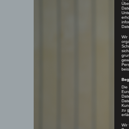
Übe
Dat
Unt
erh
info
Dat
Wir 
org
Sch
sic
grun
gew
Per
beis
Beg
Die 
Eur
Dat
Date
Kun
zu g
erlä
Wir