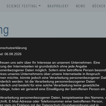
SCIENCE FESTIVAL
BAUPROJEKT
NEWS
BÜCHER
XLAB SCIENCE FESTIVAL 2026
BROSC
XLAB SCIENCE FESTIVAL 2025
BÜCHE
XLAB SCIENCE FESTIVAL 2024
XLAB SCIENCE FESTIVAL 2023
enschutzerklärung
nd: 06.08.2026
SCIENCE FESTIVAL 2004-2023
NG
 freuen uns sehr über Ihr Interesse an unserem Unternehmen. Eine
ung der Internetseiten ist grundsätzlich ohne jede Angabe
sonenbezogener Daten möglich. Sofern eine betroffene Person besond
vices unseres Unternehmens über unsere Internetseite in Anspruch
men möchte, könnte jedoch eine Verarbeitung personenbezogener Da
orderlich werden. Ist die Verarbeitung personenbezogener Daten
rderlich und besteht für eine solche Verarbeitung keine gesetzliche
dlage, holen wir generell eine Einwilligung der betroffenen Person ein.
 Verarbeitung personenbezogener Daten, beispielsweise des Namens, 
chrift, E-Mail-Adresse oder Telefonnummer einer betroffenen Person,
olgt stets im Einklang mit der Datenschutz-Grundverordnung und in