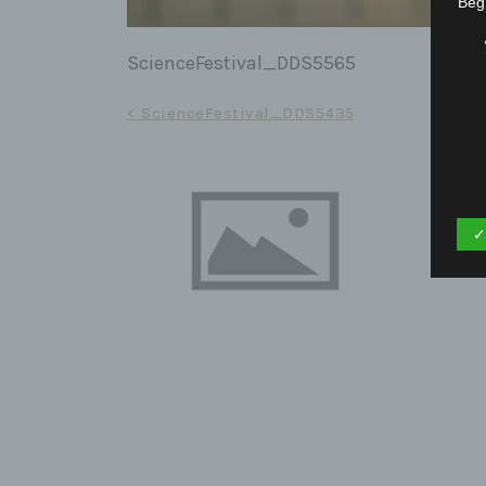
Begr
ScienceFestival_DDS5565
Beitrags-
< ScienceFestival_DDS5435
Navigation
✓