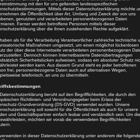
reinstimmung mit den für uns geltenden landesspezifischen
enschutzbestimmungen. Mittels dieser Datenschutzerklärung möchte u
ernehmen die Öffentlichkeit über Art, Umfang und Zweck der von uns
obenen, genutzten und verarbeiteten personenbezogenen Daten
rmieren. Ferner werden betroffene Personen mittels dieser
enschutzerklärung über die ihnen zustehenden Rechte aufgeklärt.
haben als für die Verarbeitung Verantwortlicher zahlreiche technische 
anisatorische Maßnahmen umgesetzt, um einen möglichst lückenlosen
utz der über diese Internetseite verarbeiteten personenbezogenen Dat
herzustellen. Dennoch können Internetbasierte Datenübertragungen
dsätzlich Sicherheitslücken aufweisen, sodass ein absoluter Schutz ni
ährleistet werden kann. Aus diesem Grund steht es jeder betroffenen
son frei, personenbezogene Daten auch auf alternativen Wegen,
pielsweise telefonisch, an uns zu übermitteln.
riffsbestimmungen
Datenschutzerklärung beruht auf den Begrifflichkeiten, die durch den
opäischen Richtlinien- und Verordnungsgeber beim Erlass der
enschutz-Grundverordnung (DS-GVO) verwendet wurden. Unsere
nschutzerklärung soll sowohl für die Öffentlichkeit als auch für unsere
den und Geschäftspartner einfach lesbar und verständlich sein. Um di
ewährleisten, möchten wir vorab die verwendeten Begrifflichkeiten
utern.
 verwenden in dieser Datenschutzerklärung unter anderem die folgend