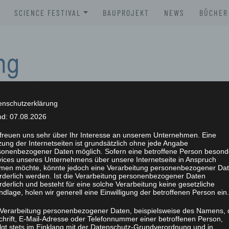
SCIENCE FESTIVAL
BAUPROJEKT
NEWS
BÜCHER
XLAB SCIENCE FESTIVAL 2026
BROSC
XLAB SCIENCE FESTIVAL 2025
BÜCHE
XLAB SCIENCE FESTIVAL 2024
XLAB SCIENCE FESTIVAL 2023
enschutzerklärung
nd: 07.08.2026
SCIENCE FESTIVAL 2004-2023
NG
 freuen uns sehr über Ihr Interesse an unserem Unternehmen. Eine
ung der Internetseiten ist grundsätzlich ohne jede Angabe
sonenbezogener Daten möglich. Sofern eine betroffene Person besond
vices unseres Unternehmens über unsere Internetseite in Anspruch
men möchte, könnte jedoch eine Verarbeitung personenbezogener Da
orderlich werden. Ist die Verarbeitung personenbezogener Daten
rderlich und besteht für eine solche Verarbeitung keine gesetzliche
dlage, holen wir generell eine Einwilligung der betroffenen Person ein.
 Verarbeitung personenbezogener Daten, beispielsweise des Namens, 
chrift, E-Mail-Adresse oder Telefonnummer einer betroffenen Person,
olgt stets im Einklang mit der Datenschutz-Grundverordnung und in