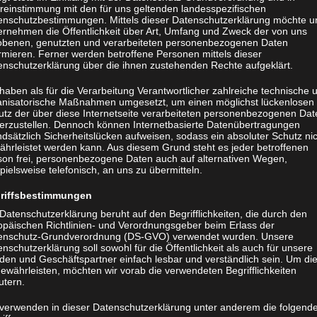
reinstimmung mit den für uns geltenden landesspezifischen
enschutzbestimmungen. Mittels dieser Datenschutzerklärung möchte u
ernehmen die Öffentlichkeit über Art, Umfang und Zweck der von uns
obenen, genutzten und verarbeiteten personenbezogenen Daten
rmieren. Ferner werden betroffene Personen mittels dieser
enschutzerklärung über die ihnen zustehenden Rechte aufgeklärt.
haben als für die Verarbeitung Verantwortlicher zahlreiche technische 
anisatorische Maßnahmen umgesetzt, um einen möglichst lückenlosen
utz der über diese Internetseite verarbeiteten personenbezogenen Dat
herzustellen. Dennoch können Internetbasierte Datenübertragungen
dsätzlich Sicherheitslücken aufweisen, sodass ein absoluter Schutz ni
ährleistet werden kann. Aus diesem Grund steht es jeder betroffenen
son frei, personenbezogene Daten auch auf alternativen Wegen,
pielsweise telefonisch, an uns zu übermitteln.
riffsbestimmungen
Datenschutzerklärung beruht auf den Begrifflichkeiten, die durch den
opäischen Richtlinien- und Verordnungsgeber beim Erlass der
enschutz-Grundverordnung (DS-GVO) verwendet wurden. Unsere
nschutzerklärung soll sowohl für die Öffentlichkeit als auch für unsere
den und Geschäftspartner einfach lesbar und verständlich sein. Um di
ewährleisten, möchten wir vorab die verwendeten Begrifflichkeiten
utern.
 verwenden in dieser Datenschutzerklärung unter anderem die folgend