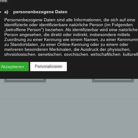
iffe:
a) personenbezogene Daten
Personenbezogene Daten sind alle Informationen, die sich auf eine
identifizierte oder identifizierbare natürliche Person (im Folgenden
„betroffene Person") beziehen. Als identifizierbar wird eine natürliche
ScienceFestival_DDS
Person angesehen, die direkt oder indirekt, insbesondere mittels
Zuordnung zu einer Kennung wie einem Namen, zu einer Kennnum
zu Standortdaten, zu einer Online-Kennung oder zu einem oder
mehreren besonderen Merkmalen, die Ausdruck der physischen,
physiologischen, genetischen, psychischen, wirtschaftlichen, kulturel
oder sozialen Identität dieser natürlichen Person sind, identifiziert
werden kann.
 Akzeptieren
Personalisieren
b) betroffene Person
Betroffene Person ist jede identifizierte oder identifizierbare natürlic
Person, deren personenbezogene Daten von dem für die Verarbeitu
Verantwortlichen verarbeitet werden.
c) Verarbeitung
Verarbeitung ist jeder mit oder ohne Hilfe automatisierter Verfahren
ausgeführte Vorgang oder jede solche Vorgangsreihe im
Zusammenhang mit personenbezogenen Daten wie das Erheben, d
Erfassen, die Organisation, das Ordnen, die Speicherung, die
Anpassung oder Veränderung, das Auslesen, das Abfragen, die
Verwendung, die Offenlegung durch Übermittlung, Verbreitung oder 