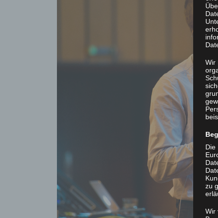
Übe
Dat
Unt
erh
info
Dat
Wir 
org
Sch
sic
grun
gew
Per
beis
Beg
Die 
Eur
Dat
Date
Kun
zu g
erlä
Wir