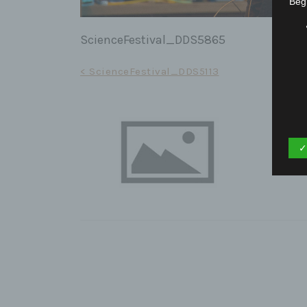
Begr
ScienceFestival_DDS5865
Beitrags-
< ScienceFestival_DDS5113
Navigation
✓