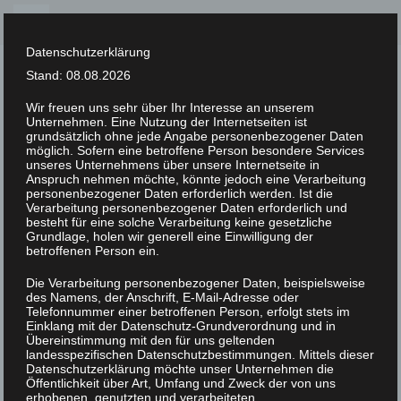
Skip
to
Datenschutzerklärung
content
Stand: 08.08.2026
Wir freuen uns sehr über Ihr Interesse an unserem
Unternehmen. Eine Nutzung der Internetseiten ist
XLAB STIFTUNG
grundsätzlich ohne jede Angabe personenbezogener Daten
möglich. Sofern eine betroffene Person besondere Services
unseres Unternehmens über unsere Internetseite in
UNCATEGORIZED
/
16. FEBRUAR 2023
Anspruch nehmen möchte, könnte jedoch eine Verarbeitung
XLAB_ScienceFestival_DDS9887
personenbezogener Daten erforderlich werden. Ist die
Verarbeitung personenbezogener Daten erforderlich und
besteht für eine solche Verarbeitung keine gesetzliche
Grundlage, holen wir generell eine Einwilligung der
betroffenen Person ein.
Die Verarbeitung personenbezogener Daten, beispielsweise
des Namens, der Anschrift, E-Mail-Adresse oder
Telefonnummer einer betroffenen Person, erfolgt stets im
Einklang mit der Datenschutz-Grundverordnung und in
Übereinstimmung mit den für uns geltenden
landesspezifischen Datenschutzbestimmungen. Mittels dieser
Datenschutzerklärung möchte unser Unternehmen die
Öffentlichkeit über Art, Umfang und Zweck der von uns
erhobenen, genutzten und verarbeiteten