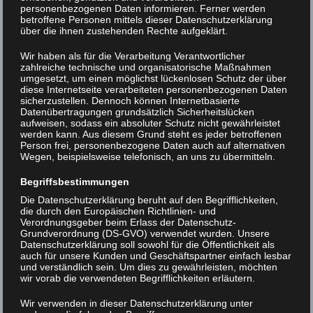
personenbezogenen Daten informieren. Ferner werden
betroffene Personen mittels dieser Datenschutzerklärung
über die ihnen zustehenden Rechte aufgeklärt.
XLAB_ScienceFestival_DDS9887
Wir haben als für die Verarbeitung Verantwortlicher
zahlreiche technische und organisatorische Maßnahmen
umgesetzt, um einen möglichst lückenlosen Schutz der über
Beitrags-
<
IMGP3013 >
diese Internetseite verarbeiteten personenbezogenen Daten
sicherzustellen. Dennoch können Internetbasierte
XLAB_ScienceFestival_DDS0473
Navigation
Datenübertragungen grundsätzlich Sicherheitslücken
aufweisen, sodass ein absoluter Schutz nicht gewährleistet
werden kann. Aus diesem Grund steht es jeder betroffenen
Person frei, personenbezogene Daten auch auf alternativen
Wegen, beispielsweise telefonisch, an uns zu übermitteln.
Begriffsbestimmungen
Die Datenschutzerklärung beruht auf den Begrifflichkeiten,
die durch den Europäischen Richtlinien- und
Verordnungsgeber beim Erlass der Datenschutz-
Grundverordnung (DS-GVO) verwendet wurden. Unsere
Datenschutzerklärung soll sowohl für die Öffentlichkeit als
auch für unsere Kunden und Geschäftspartner einfach lesbar
und verständlich sein. Um dies zu gewährleisten, möchten
wir vorab die verwendeten Begrifflichkeiten erläutern.
Wir verwenden in dieser Datenschutzerklärung unter