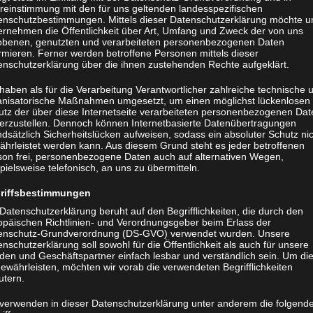
reinstimmung mit den für uns geltenden landesspezifischen
enschutzbestimmungen. Mittels dieser Datenschutzerklärung möchte u
ernehmen die Öffentlichkeit über Art, Umfang und Zweck der von uns
obenen, genutzten und verarbeiteten personenbezogenen Daten
rmieren. Ferner werden betroffene Personen mittels dieser
enschutzerklärung über die ihnen zustehenden Rechte aufgeklärt.
haben als für die Verarbeitung Verantwortlicher zahlreiche technische 
anisatorische Maßnahmen umgesetzt, um einen möglichst lückenlosen
utz der über diese Internetseite verarbeiteten personenbezogenen Dat
herzustellen. Dennoch können Internetbasierte Datenübertragungen
dsätzlich Sicherheitslücken aufweisen, sodass ein absoluter Schutz ni
ährleistet werden kann. Aus diesem Grund steht es jeder betroffenen
son frei, personenbezogene Daten auch auf alternativen Wegen,
pielsweise telefonisch, an uns zu übermitteln.
riffsbestimmungen
Datenschutzerklärung beruht auf den Begrifflichkeiten, die durch den
opäischen Richtlinien- und Verordnungsgeber beim Erlass der
enschutz-Grundverordnung (DS-GVO) verwendet wurden. Unsere
nschutzerklärung soll sowohl für die Öffentlichkeit als auch für unsere
den und Geschäftspartner einfach lesbar und verständlich sein. Um di
ewährleisten, möchten wir vorab die verwendeten Begrifflichkeiten
utern.
 verwenden in dieser Datenschutzerklärung unter anderem die folgend