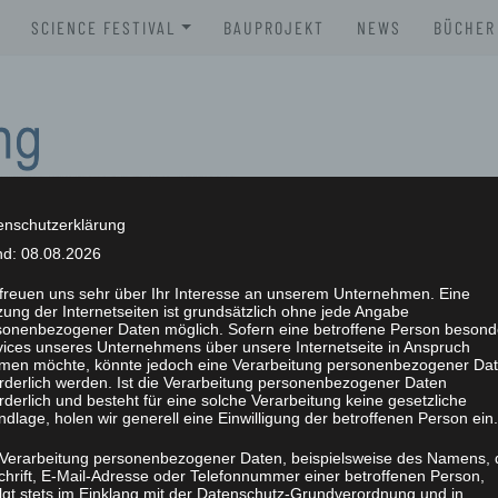
SCIENCE FESTIVAL
BAUPROJEKT
NEWS
BÜCHER
XLAB SCIENCE FESTIVAL 2026
BROSC
XLAB SCIENCE FESTIVAL 2025
BÜCHE
XLAB SCIENCE FESTIVAL 2024
XLAB SCIENCE FESTIVAL 2023
enschutzerklärung
nd: 08.08.2026
SCIENCE FESTIVAL 2004-2023
NG
 freuen uns sehr über Ihr Interesse an unserem Unternehmen. Eine
ung der Internetseiten ist grundsätzlich ohne jede Angabe
sonenbezogener Daten möglich. Sofern eine betroffene Person besond
vices unseres Unternehmens über unsere Internetseite in Anspruch
men möchte, könnte jedoch eine Verarbeitung personenbezogener Da
orderlich werden. Ist die Verarbeitung personenbezogener Daten
rderlich und besteht für eine solche Verarbeitung keine gesetzliche
dlage, holen wir generell eine Einwilligung der betroffenen Person ein.
 Verarbeitung personenbezogener Daten, beispielsweise des Namens, 
chrift, E-Mail-Adresse oder Telefonnummer einer betroffenen Person,
olgt stets im Einklang mit der Datenschutz-Grundverordnung und in