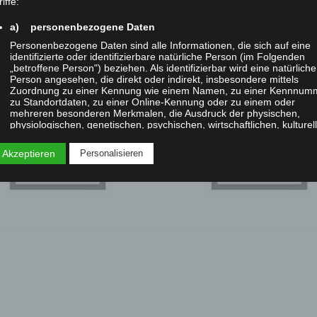
iffe:
a) personenbezogene Daten
Personenbezogene Daten sind alle Informationen, die sich auf eine
identifizierte oder identifizierbare natürliche Person (im Folgenden
„betroffene Person") beziehen. Als identifizierbar wird eine natürliche
DSC0
Person angesehen, die direkt oder indirekt, insbesondere mittels
Zuordnung zu einer Kennung wie einem Namen, zu einer Kennnum
zu Standortdaten, zu einer Online-Kennung oder zu einem oder
mehreren besonderen Merkmalen, die Ausdruck der physischen,
physiologischen, genetischen, psychischen, wirtschaftlichen, kulturel
oder sozialen Identität dieser natürlichen Person sind, identifiziert
werden kann.
 Akzeptieren
Personalisieren
b) betroffene Person
Betroffene Person ist jede identifizierte oder identifizierbare natürlic
Person, deren personenbezogene Daten von dem für die Verarbeitu
Verantwortlichen verarbeitet werden.
c) Verarbeitung
Verarbeitung ist jeder mit oder ohne Hilfe automatisierter Verfahren
ausgeführte Vorgang oder jede solche Vorgangsreihe im
Zusammenhang mit personenbezogenen Daten wie das Erheben, d
Erfassen, die Organisation, das Ordnen, die Speicherung, die
Anpassung oder Veränderung, das Auslesen, das Abfragen, die
Verwendung, die Offenlegung durch Übermittlung, Verbreitung oder 