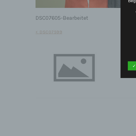
Begr
DSC07605-Bearbeitet
Beitrags-
< DSC07599
Navigation
✓