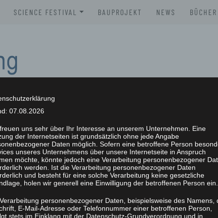
SCIENCE FESTIVAL
BAUPROJEKT
NEWS
BÜCHER
XLAB SCIENCE FESTIVAL 2026
BROSC
XLAB SCIENCE FESTIVAL 2025
BÜCHE
XLAB SCIENCE FESTIVAL 2024
XLAB SCIENCE FESTIVAL 2023
enschutzerklärung
nd: 07.08.2026
SCIENCE FESTIVAL 2004-2023
NG
 freuen uns sehr über Ihr Interesse an unserem Unternehmen. Eine
ung der Internetseiten ist grundsätzlich ohne jede Angabe
sonenbezogener Daten möglich. Sofern eine betroffene Person besond
vices unseres Unternehmens über unsere Internetseite in Anspruch
men möchte, könnte jedoch eine Verarbeitung personenbezogener Da
orderlich werden. Ist die Verarbeitung personenbezogener Daten
rderlich und besteht für eine solche Verarbeitung keine gesetzliche
dlage, holen wir generell eine Einwilligung der betroffenen Person ein.
 Verarbeitung personenbezogener Daten, beispielsweise des Namens, 
chrift, E-Mail-Adresse oder Telefonnummer einer betroffenen Person,
olgt stets im Einklang mit der Datenschutz-Grundverordnung und in