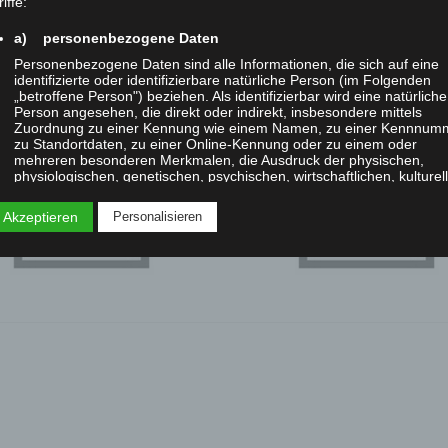
iffe:
a) personenbezogene Daten
Personenbezogene Daten sind alle Informationen, die sich auf eine
identifizierte oder identifizierbare natürliche Person (im Folgenden
„betroffene Person") beziehen. Als identifizierbar wird eine natürliche
DSC0
Person angesehen, die direkt oder indirekt, insbesondere mittels
Zuordnung zu einer Kennung wie einem Namen, zu einer Kennnum
zu Standortdaten, zu einer Online-Kennung oder zu einem oder
mehreren besonderen Merkmalen, die Ausdruck der physischen,
physiologischen, genetischen, psychischen, wirtschaftlichen, kulturel
oder sozialen Identität dieser natürlichen Person sind, identifiziert
werden kann.
 Akzeptieren
Personalisieren
b) betroffene Person
Betroffene Person ist jede identifizierte oder identifizierbare natürlic
Person, deren personenbezogene Daten von dem für die Verarbeitu
Verantwortlichen verarbeitet werden.
c) Verarbeitung
Verarbeitung ist jeder mit oder ohne Hilfe automatisierter Verfahren
ausgeführte Vorgang oder jede solche Vorgangsreihe im
Zusammenhang mit personenbezogenen Daten wie das Erheben, d
Erfassen, die Organisation, das Ordnen, die Speicherung, die
Anpassung oder Veränderung, das Auslesen, das Abfragen, die
Verwendung, die Offenlegung durch Übermittlung, Verbreitung oder 