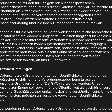
reinstimmung mit den für uns geltenden landesspezifischen
enschutzbestimmungen. Mittels dieser Datenschutzerklärung möchte u
ernehmen die Öffentlichkeit über Art, Umfang und Zweck der von uns
obenen, genutzten und verarbeiteten personenbezogenen Daten
rmieren. Ferner werden betroffene Personen mittels dieser
enschutzerklärung über die ihnen zustehenden Rechte aufgeklärt.
haben als für die Verarbeitung Verantwortlicher zahlreiche technische 
anisatorische Maßnahmen umgesetzt, um einen möglichst lückenlosen
utz der über diese Internetseite verarbeiteten personenbezogenen Dat
herzustellen. Dennoch können Internetbasierte Datenübertragungen
dsätzlich Sicherheitslücken aufweisen, sodass ein absoluter Schutz ni
ährleistet werden kann. Aus diesem Grund steht es jeder betroffenen
son frei, personenbezogene Daten auch auf alternativen Wegen,
pielsweise telefonisch, an uns zu übermitteln.
riffsbestimmungen
Datenschutzerklärung beruht auf den Begrifflichkeiten, die durch den
opäischen Richtlinien- und Verordnungsgeber beim Erlass der
enschutz-Grundverordnung (DS-GVO) verwendet wurden. Unsere
nschutzerklärung soll sowohl für die Öffentlichkeit als auch für unsere
den und Geschäftspartner einfach lesbar und verständlich sein. Um di
ewährleisten, möchten wir vorab die verwendeten Begrifflichkeiten
utern.
 verwenden in dieser Datenschutzerklärung unter anderem die folgend