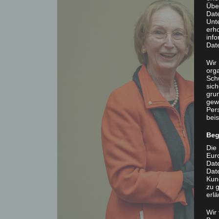
Übe
Dat
Unt
erh
info
Dat
Wir 
org
Sch
sic
grun
gew
Per
beis
Beg
Die 
Eur
Dat
Date
Kun
zu g
erlä
Wir