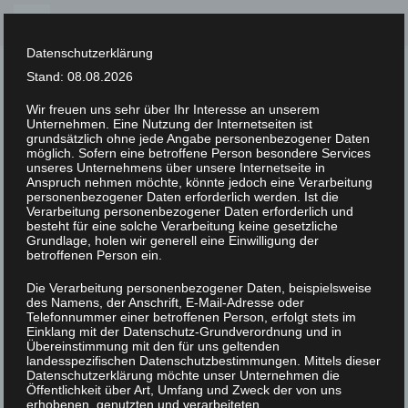
Skip
to
Datenschutzerklärung
content
Stand: 08.08.2026
Wir freuen uns sehr über Ihr Interesse an unserem
Unternehmen. Eine Nutzung der Internetseiten ist
XLAB STIFTUNG
grundsätzlich ohne jede Angabe personenbezogener Daten
möglich. Sofern eine betroffene Person besondere Services
unseres Unternehmens über unsere Internetseite in
UNCATEGORIZED
/
20. MÄRZ 2023
Anspruch nehmen möchte, könnte jedoch eine Verarbeitung
DSC07667
personenbezogener Daten erforderlich werden. Ist die
Verarbeitung personenbezogener Daten erforderlich und
besteht für eine solche Verarbeitung keine gesetzliche
Grundlage, holen wir generell eine Einwilligung der
betroffenen Person ein.
Die Verarbeitung personenbezogener Daten, beispielsweise
des Namens, der Anschrift, E-Mail-Adresse oder
Telefonnummer einer betroffenen Person, erfolgt stets im
Einklang mit der Datenschutz-Grundverordnung und in
Übereinstimmung mit den für uns geltenden
landesspezifischen Datenschutzbestimmungen. Mittels dieser
Datenschutzerklärung möchte unser Unternehmen die
Öffentlichkeit über Art, Umfang und Zweck der von uns
erhobenen, genutzten und verarbeiteten