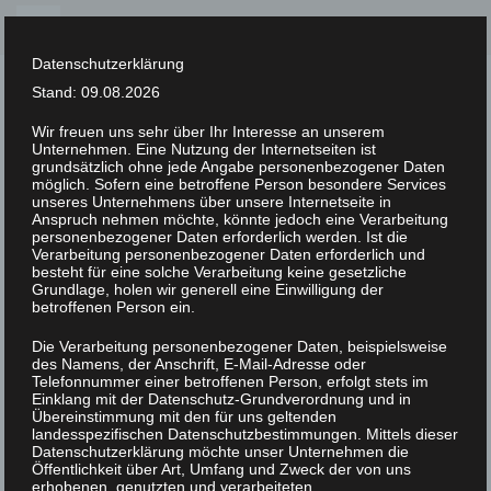
Skip
to
Datenschutzerklärung
content
Stand: 09.08.2026
Wir freuen uns sehr über Ihr Interesse an unserem
Unternehmen. Eine Nutzung der Internetseiten ist
XLAB STIFTUNG
grundsätzlich ohne jede Angabe personenbezogener Daten
möglich. Sofern eine betroffene Person besondere Services
unseres Unternehmens über unsere Internetseite in
UNCATEGORIZED
/
20. MÄRZ 2023
Anspruch nehmen möchte, könnte jedoch eine Verarbeitung
DSC07800
personenbezogener Daten erforderlich werden. Ist die
Verarbeitung personenbezogener Daten erforderlich und
besteht für eine solche Verarbeitung keine gesetzliche
Grundlage, holen wir generell eine Einwilligung der
betroffenen Person ein.
Die Verarbeitung personenbezogener Daten, beispielsweise
des Namens, der Anschrift, E-Mail-Adresse oder
Telefonnummer einer betroffenen Person, erfolgt stets im
Einklang mit der Datenschutz-Grundverordnung und in
Übereinstimmung mit den für uns geltenden
landesspezifischen Datenschutzbestimmungen. Mittels dieser
Datenschutzerklärung möchte unser Unternehmen die
Öffentlichkeit über Art, Umfang und Zweck der von uns
erhobenen, genutzten und verarbeiteten