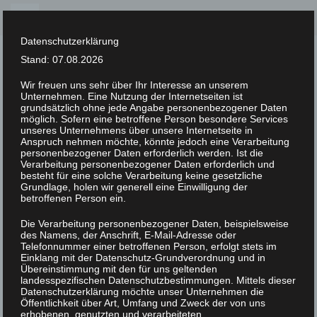
Skip
to
Datenschutzerklärung
content
Stand: 07.08.2026
Wir freuen uns sehr über Ihr Interesse an unserem
Unternehmen. Eine Nutzung der Internetseiten ist
XLAB STIFTUNG
grundsätzlich ohne jede Angabe personenbezogener Daten
möglich. Sofern eine betroffene Person besondere Services
unseres Unternehmens über unsere Internetseite in
UNCATEGORIZED
/
20. MÄRZ 2023
Anspruch nehmen möchte, könnte jedoch eine Verarbeitung
DSC07856
personenbezogener Daten erforderlich werden. Ist die
Verarbeitung personenbezogener Daten erforderlich und
besteht für eine solche Verarbeitung keine gesetzliche
Grundlage, holen wir generell eine Einwilligung der
betroffenen Person ein.
Die Verarbeitung personenbezogener Daten, beispielsweise
des Namens, der Anschrift, E-Mail-Adresse oder
Telefonnummer einer betroffenen Person, erfolgt stets im
Einklang mit der Datenschutz-Grundverordnung und in
Übereinstimmung mit den für uns geltenden
landesspezifischen Datenschutzbestimmungen. Mittels dieser
Datenschutzerklärung möchte unser Unternehmen die
Öffentlichkeit über Art, Umfang und Zweck der von uns
erhobenen, genutzten und verarbeiteten