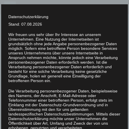
Skip
to
Datenschutzerklärung
content
Stand: 07.08.2026
Wir freuen uns sehr über Ihr Interesse an unserem
Unternehmen. Eine Nutzung der Internetseiten ist
XLAB STIFTUNG
grundsätzlich ohne jede Angabe personenbezogener Daten
möglich. Sofern eine betroffene Person besondere Services
unseres Unternehmens über unsere Internetseite in
UNCATEGORIZED
/
20. MÄRZ 2023
Anspruch nehmen möchte, könnte jedoch eine Verarbeitung
DSC07868
personenbezogener Daten erforderlich werden. Ist die
Verarbeitung personenbezogener Daten erforderlich und
besteht für eine solche Verarbeitung keine gesetzliche
Grundlage, holen wir generell eine Einwilligung der
betroffenen Person ein.
Die Verarbeitung personenbezogener Daten, beispielsweise
des Namens, der Anschrift, E-Mail-Adresse oder
Telefonnummer einer betroffenen Person, erfolgt stets im
Einklang mit der Datenschutz-Grundverordnung und in
Übereinstimmung mit den für uns geltenden
landesspezifischen Datenschutzbestimmungen. Mittels dieser
Datenschutzerklärung möchte unser Unternehmen die
Öffentlichkeit über Art, Umfang und Zweck der von uns
erhobenen, genutzten und verarbeiteten