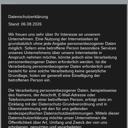
Skip
to
Datenschutzerklärung
content
Stand: 06.08.2026
Wir freuen uns sehr über Ihr Interesse an unserem
Unternehmen. Eine Nutzung der Internetseiten ist
XLAB STIFTUNG
grundsätzlich ohne jede Angabe personenbezogener Daten
möglich. Sofern eine betroffene Person besondere Services
unseres Unternehmens über unsere Internetseite in
UNCATEGORIZED
/
20. MÄRZ 2023
Anspruch nehmen möchte, könnte jedoch eine Verarbeitung
DSC07872
personenbezogener Daten erforderlich werden. Ist die
Verarbeitung personenbezogener Daten erforderlich und
besteht für eine solche Verarbeitung keine gesetzliche
Grundlage, holen wir generell eine Einwilligung der
betroffenen Person ein.
Die Verarbeitung personenbezogener Daten, beispielsweise
des Namens, der Anschrift, E-Mail-Adresse oder
Telefonnummer einer betroffenen Person, erfolgt stets im
Einklang mit der Datenschutz-Grundverordnung und in
Übereinstimmung mit den für uns geltenden
landesspezifischen Datenschutzbestimmungen. Mittels dieser
Datenschutzerklärung möchte unser Unternehmen die
Öffentlichkeit über Art, Umfang und Zweck der von uns
erhobenen, genutzten und verarbeiteten