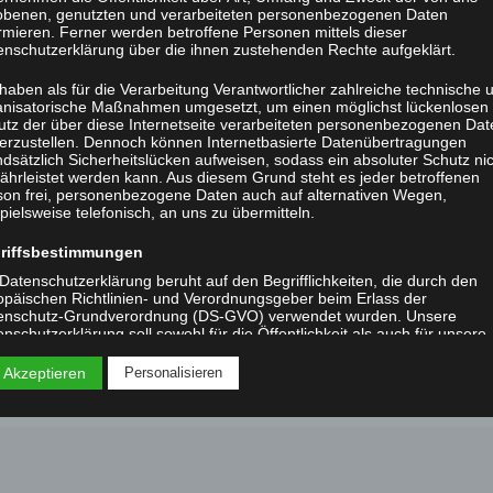
obenen, genutzten und verarbeiteten personenbezogenen Daten
ch Affen untereinander verständigen? Welche Informatio
rmieren. Ferner werden betroffene Personen mittels dieser
enschutzerklärung über die ihnen zustehenden Rechte aufgeklärt.
und was mittels ihrer Gesten und Grimassen? Haben Aff
terschiede in zwischen den uns näher verwandten
haben als für die Verarbeitung Verantwortlicher zahlreiche technische 
anisatorische Maßnahmen umgesetzt, um einen möglichst lückenlosen
raffen? Im Vortrag wird diesen Fragen rund um die
utz der über diese Internetseite verarbeiteten personenbezogenen Dat
den Verwandten nachgegangen und gezeigt, welche
herzustellen. Dennoch können Internetbasierte Datenübertragungen
dsätzlich Sicherheitslücken aufweisen, sodass ein absoluter Schutz ni
erschiede es zwischen der Kommunikation von Affen 
ährleistet werden kann. Aus diesem Grund steht es jeder betroffenen
son frei, personenbezogene Daten auch auf alternativen Wegen,
die Evolution der menschlichen Sprache lernen können.
pielsweise telefonisch, an uns zu übermitteln.
 Kognitive Ethologie am Deutschen Primatenzentrum.
riffsbestimmungen
Datenschutzerklärung beruht auf den Begrifflichkeiten, die durch den
opäischen Richtlinien- und Verordnungsgeber beim Erlass der
enschutz-Grundverordnung (DS-GVO) verwendet wurden. Unsere
nschutzerklärung soll sowohl für die Öffentlichkeit als auch für unsere
den und Geschäftspartner einfach lesbar und verständlich sein. Um di
ewährleisten, möchten wir vorab die verwendeten Begrifflichkeiten
 Akzeptieren
Personalisieren
utern.
 verwenden in dieser Datenschutzerklärung unter anderem die folgend
iffe:
a) personenbezogene Daten