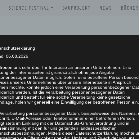
SCIENCE FESTIVAL
BAUPROJEKT
NEWS
BÜCHER
XLAB SCIENCE FESTIVAL 2026
BROSC
XLAB SCIENCE FESTIVAL 2025
BÜCHE
XLAB SCIENCE FESTIVAL 2024
enschutzerklärung
nd: 06.08.2026
XLAB SCIENCE FESTIVAL 2023
 freuen uns sehr über Ihr Interesse an unserem Unternehmen. Eine
ung der Internetseiten ist grundsätzlich ohne jede Angabe
SCIENCE FESTIVAL 2004-2023
NG
sonenbezogener Daten möglich. Sofern eine betroffene Person besond
vices unseres Unternehmens über unsere Internetseite in Anspruch
men möchte, könnte jedoch eine Verarbeitung personenbezogener Da
orderlich werden. Ist die Verarbeitung personenbezogener Daten
rderlich und besteht für eine solche Verarbeitung keine gesetzliche
dlage, holen wir generell eine Einwilligung der betroffenen Person ein.
 Verarbeitung personenbezogener Daten, beispielsweise des Namens, 
chrift, E-Mail-Adresse oder Telefonnummer einer betroffenen Person,
elen zunächst einmal das Schreien und Grunzen wilde
olgt stets im Einklang mit der Datenschutz-Grundverordnung und in
reinstimmung mit den für uns geltenden landesspezifischen
erichte, dass Schimpansen und Gorillas, die in Mensche
enschutzbestimmungen. Mittels dieser Datenschutzerklärung möchte u
und kleinen Symbolen mit Menschen kommunizieren. D
ernehmen die Öffentlichkeit über Art, Umfang und Zweck der von uns