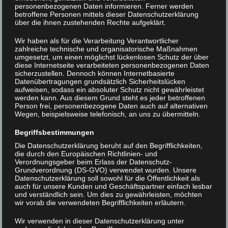
personenbezogenen Daten informieren. Ferner werden
extrazellulären Umgebung aufrecht.
betroffene Personen mittels dieser Datenschutzerklärung
Basierend auf experimentellen Befunden,
über die ihnen zustehenden Rechte aufgeklärt.
wurden bereits Anfang 1900 Modelle der
Wir haben als für die Verarbeitung Verantwortlicher
zahlreiche technische und organisatorische Maßnahmen
molekularen Struktur von Membranen
umgesetzt, um einen möglichst lückenlosen Schutz der über
entworfen, lange bevor die ersten
diese Internetseite verarbeiteten personenbezogenen Daten
sicherzustellen. Dennoch können Internetbasierte
biologischen Membranen mit Hilfe des
Datenübertragungen grundsätzlich Sicherheitslücken
aufweisen, sodass ein absoluter Schutz nicht gewährleistet
Elektronenmikroskops in den 1950er-Jahren
werden kann. Aus diesem Grund steht es jeder betroffenen
untersucht werden konnten. Diese
Person frei, personenbezogene Daten auch auf alternativen
Wegen, beispielsweise telefonisch, an uns zu übermitteln.
Membran-Modelle im Wandel der Zeit sind
ein schönes Beispiel dafür, wie
Begriffsbestimmungen
Die Datenschutzerklärung beruht auf den Begrifflichkeiten,
Modellvorstellungen sich entwickeln,
die durch den Europäischen Richtlinien- und
teilweise falsch sind, revidiert und verfeinert
Verordnungsgeber beim Erlass der Datenschutz-
Grundverordnung (DS-GVO) verwendet wurden. Unsere
werden. Im Vortrag werde ich aufzeigen, wie
Datenschutzerklärung soll sowohl für die Öffentlichkeit als
auch für unsere Kunden und Geschäftspartner einfach lesbar
sich unser strukturelles Bild der
und verständlich sein. Um dies zu gewährleisten, möchten
biologischen Membran im Laufe der Zeit
wir vorab die verwendeten Begrifflichkeiten erläutern.
verändert hat und wie man heute in der
Wir verwenden in dieser Datenschutzerklärung unter