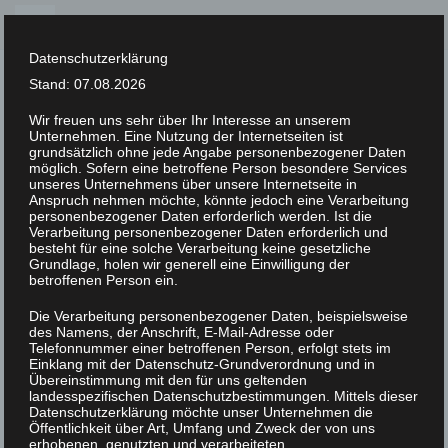
Skip
to
Datenschutzerklärung
content
Stand: 07.08.2026
Wir freuen uns sehr über Ihr Interesse an unserem
Unternehmen. Eine Nutzung der Internetseiten ist
XLAB STIFTUNG
grundsätzlich ohne jede Angabe personenbezogener Daten
möglich. Sofern eine betroffene Person besondere Services
unseres Unternehmens über unsere Internetseite in
Von Membran-Modellen zu Modell-
Anspruch nehmen möchte, könnte jedoch eine Verarbeitung
personenbezogener Daten erforderlich werden. Ist die
Membranen
Verarbeitung personenbezogener Daten erforderlich und
besteht für eine solche Verarbeitung keine gesetzliche
Grundlage, holen wir generell eine Einwilligung der
betroffenen Person ein.
Prof. Dr. Claudia Steinem
Universität Göttingen
Die Verarbeitung personenbezogener Daten, beispielsweise
des Namens, der Anschrift, E-Mail-Adresse oder
Telefonnummer einer betroffenen Person, erfolgt stets im
Biologische Membranen sind essentiell für
Einklang mit der Datenschutz-Grundverordnung und in
Übereinstimmung mit den für uns geltenden
das Leben von Organismen. Als Begrenzung
landesspezifischen Datenschutzbestimmungen. Mittels dieser
von Zellen halten sie lebenswichtige
Datenschutzerklärung möchte unser Unternehmen die
Öffentlichkeit über Art, Umfang und Zweck der von uns
Unterschiede zwischen dem Cytosol und der
erhobenen, genutzten und verarbeiteten