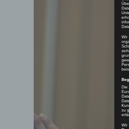
Übe
Dat
Unt
erh
info
Dat
Wir 
org
Sch
sic
grun
gew
Per
beis
Beg
Die 
Eur
Dat
Date
Kun
zu g
erlä
Wir