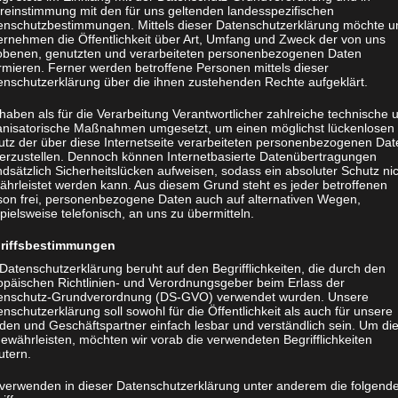
reinstimmung mit den für uns geltenden landesspezifischen
enschutzbestimmungen. Mittels dieser Datenschutzerklärung möchte u
ernehmen die Öffentlichkeit über Art, Umfang und Zweck der von uns
obenen, genutzten und verarbeiteten personenbezogenen Daten
rmieren. Ferner werden betroffene Personen mittels dieser
enschutzerklärung über die ihnen zustehenden Rechte aufgeklärt.
haben als für die Verarbeitung Verantwortlicher zahlreiche technische 
anisatorische Maßnahmen umgesetzt, um einen möglichst lückenlosen
utz der über diese Internetseite verarbeiteten personenbezogenen Dat
herzustellen. Dennoch können Internetbasierte Datenübertragungen
dsätzlich Sicherheitslücken aufweisen, sodass ein absoluter Schutz ni
ährleistet werden kann. Aus diesem Grund steht es jeder betroffenen
son frei, personenbezogene Daten auch auf alternativen Wegen,
pielsweise telefonisch, an uns zu übermitteln.
riffsbestimmungen
Datenschutzerklärung beruht auf den Begrifflichkeiten, die durch den
opäischen Richtlinien- und Verordnungsgeber beim Erlass der
enschutz-Grundverordnung (DS-GVO) verwendet wurden. Unsere
nschutzerklärung soll sowohl für die Öffentlichkeit als auch für unsere
den und Geschäftspartner einfach lesbar und verständlich sein. Um di
ewährleisten, möchten wir vorab die verwendeten Begrifflichkeiten
utern.
 verwenden in dieser Datenschutzerklärung unter anderem die folgend