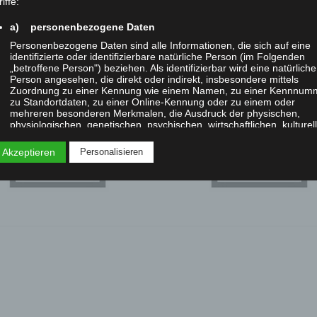
iffe:
a) personenbezogene Daten
Personenbezogene Daten sind alle Informationen, die sich auf eine
identifizierte oder identifizierbare natürliche Person (im Folgenden
„betroffene Person") beziehen. Als identifizierbar wird eine natürliche
IMGP
Person angesehen, die direkt oder indirekt, insbesondere mittels
Zuordnung zu einer Kennung wie einem Namen, zu einer Kennnum
zu Standortdaten, zu einer Online-Kennung oder zu einem oder
mehreren besonderen Merkmalen, die Ausdruck der physischen,
physiologischen, genetischen, psychischen, wirtschaftlichen, kulturel
oder sozialen Identität dieser natürlichen Person sind, identifiziert
werden kann.
 Akzeptieren
Personalisieren
b) betroffene Person
Betroffene Person ist jede identifizierte oder identifizierbare natürlic
Person, deren personenbezogene Daten von dem für die Verarbeitu
Verantwortlichen verarbeitet werden.
c) Verarbeitung
Verarbeitung ist jeder mit oder ohne Hilfe automatisierter Verfahren
ausgeführte Vorgang oder jede solche Vorgangsreihe im
Zusammenhang mit personenbezogenen Daten wie das Erheben, d
Erfassen, die Organisation, das Ordnen, die Speicherung, die
Anpassung oder Veränderung, das Auslesen, das Abfragen, die
Verwendung, die Offenlegung durch Übermittlung, Verbreitung oder 