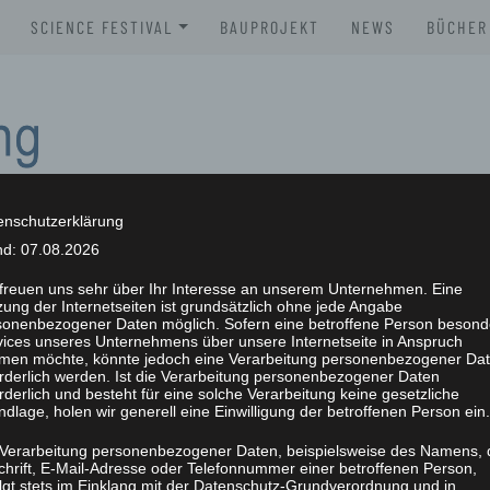
SCIENCE FESTIVAL
BAUPROJEKT
NEWS
BÜCHER
XLAB SCIENCE FESTIVAL 2026
BROSC
XLAB SCIENCE FESTIVAL 2025
BÜCHE
XLAB SCIENCE FESTIVAL 2024
XLAB SCIENCE FESTIVAL 2023
enschutzerklärung
nd: 07.08.2026
SCIENCE FESTIVAL 2004-2023
NG
 freuen uns sehr über Ihr Interesse an unserem Unternehmen. Eine
ung der Internetseiten ist grundsätzlich ohne jede Angabe
sonenbezogener Daten möglich. Sofern eine betroffene Person besond
vices unseres Unternehmens über unsere Internetseite in Anspruch
men möchte, könnte jedoch eine Verarbeitung personenbezogener Da
orderlich werden. Ist die Verarbeitung personenbezogener Daten
rderlich und besteht für eine solche Verarbeitung keine gesetzliche
dlage, holen wir generell eine Einwilligung der betroffenen Person ein.
 Verarbeitung personenbezogener Daten, beispielsweise des Namens, 
chrift, E-Mail-Adresse oder Telefonnummer einer betroffenen Person,
olgt stets im Einklang mit der Datenschutz-Grundverordnung und in