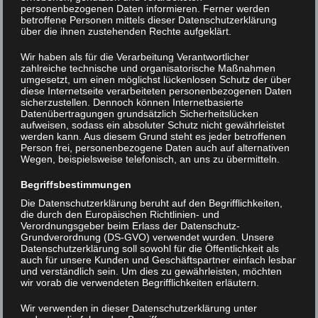
personenbezogenen Daten informieren. Ferner werden
betroffene Personen mittels dieser Datenschutzerklärung
über die ihnen zustehenden Rechte aufgeklärt.
XLAB_ScienceFestival_DDS0213
Wir haben als für die Verarbeitung Verantwortlicher
zahlreiche technische und organisatorische Maßnahmen
umgesetzt, um einen möglichst lückenlosen Schutz der über
Beitrags-
<
XLAB_ScienceFestival_DDS0
diese Internetseite verarbeiteten personenbezogenen Daten
sicherzustellen. Dennoch können Internetbasierte
ScienceFestival_DDS5565
>
Navigation
Datenübertragungen grundsätzlich Sicherheitslücken
aufweisen, sodass ein absoluter Schutz nicht gewährleistet
werden kann. Aus diesem Grund steht es jeder betroffenen
Person frei, personenbezogene Daten auch auf alternativen
Wegen, beispielsweise telefonisch, an uns zu übermitteln.
Begriffsbestimmungen
Die Datenschutzerklärung beruht auf den Begrifflichkeiten,
die durch den Europäischen Richtlinien- und
Verordnungsgeber beim Erlass der Datenschutz-
Grundverordnung (DS-GVO) verwendet wurden. Unsere
Datenschutzerklärung soll sowohl für die Öffentlichkeit als
auch für unsere Kunden und Geschäftspartner einfach lesbar
und verständlich sein. Um dies zu gewährleisten, möchten
wir vorab die verwendeten Begrifflichkeiten erläutern.
Wir verwenden in dieser Datenschutzerklärung unter