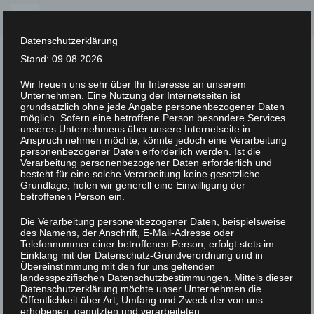
Skip
to
Datenschutzerklärung
content
Stand: 09.08.2026
Wir freuen uns sehr über Ihr Interesse an unserem
Unternehmen. Eine Nutzung der Internetseiten ist
XLAB STIFTUNG
grundsätzlich ohne jede Angabe personenbezogener Daten
möglich. Sofern eine betroffene Person besondere Services
unseres Unternehmens über unsere Internetseite in
UNCATEGORIZED
/
16. FEBRUAR 2023
Anspruch nehmen möchte, könnte jedoch eine Verarbeitung
XLAB_ScienceFestival_DDS0213
personenbezogener Daten erforderlich werden. Ist die
Verarbeitung personenbezogener Daten erforderlich und
besteht für eine solche Verarbeitung keine gesetzliche
Grundlage, holen wir generell eine Einwilligung der
betroffenen Person ein.
Die Verarbeitung personenbezogener Daten, beispielsweise
des Namens, der Anschrift, E-Mail-Adresse oder
Telefonnummer einer betroffenen Person, erfolgt stets im
Einklang mit der Datenschutz-Grundverordnung und in
Übereinstimmung mit den für uns geltenden
landesspezifischen Datenschutzbestimmungen. Mittels dieser
Datenschutzerklärung möchte unser Unternehmen die
Öffentlichkeit über Art, Umfang und Zweck der von uns
erhobenen, genutzten und verarbeiteten