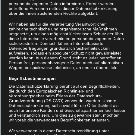
personenbezogenen Daten informieren. Ferner werden
betroffene Personen mittels dieser Datenschutzerklärung
über die ihnen zustehenden Rechte aufgeklärt.
XLAB_ScienceFestival_DDS0483
Wir haben als für die Verarbeitung Verantwortlicher
zahlreiche technische und organisatorische Maßnahmen
umgesetzt, um einen möglichst lückenlosen Schutz der über
Beitrags-
<
XLAB_ScienceFestival_DDS0
diese Internetseite verarbeiteten personenbezogenen Daten
sicherzustellen. Dennoch können Internetbasierte
ScienceFestival_DDS5565
>
Navigation
Datenübertragungen grundsätzlich Sicherheitslücken
aufweisen, sodass ein absoluter Schutz nicht gewährleistet
werden kann. Aus diesem Grund steht es jeder betroffenen
Person frei, personenbezogene Daten auch auf alternativen
Wegen, beispielsweise telefonisch, an uns zu übermitteln.
Begriffsbestimmungen
Die Datenschutzerklärung beruht auf den Begrifflichkeiten,
die durch den Europäischen Richtlinien- und
Verordnungsgeber beim Erlass der Datenschutz-
Grundverordnung (DS-GVO) verwendet wurden. Unsere
Datenschutzerklärung soll sowohl für die Öffentlichkeit als
auch für unsere Kunden und Geschäftspartner einfach lesbar
und verständlich sein. Um dies zu gewährleisten, möchten
wir vorab die verwendeten Begrifflichkeiten erläutern.
Wir verwenden in dieser Datenschutzerklärung unter