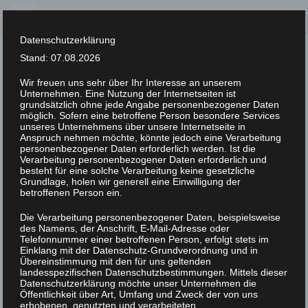
Skip
to
Datenschutzerklärung
content
Stand: 07.08.2026
Wir freuen uns sehr über Ihr Interesse an unserem
Unternehmen. Eine Nutzung der Internetseiten ist
XLAB STIFTUNG
grundsätzlich ohne jede Angabe personenbezogener Daten
möglich. Sofern eine betroffene Person besondere Services
unseres Unternehmens über unsere Internetseite in
UNCATEGORIZED
/
16. FEBRUAR 2023
Anspruch nehmen möchte, könnte jedoch eine Verarbeitung
XLAB_ScienceFestival_DDS0483
personenbezogener Daten erforderlich werden. Ist die
Verarbeitung personenbezogener Daten erforderlich und
besteht für eine solche Verarbeitung keine gesetzliche
Grundlage, holen wir generell eine Einwilligung der
betroffenen Person ein.
Die Verarbeitung personenbezogener Daten, beispielsweise
des Namens, der Anschrift, E-Mail-Adresse oder
Telefonnummer einer betroffenen Person, erfolgt stets im
Einklang mit der Datenschutz-Grundverordnung und in
Übereinstimmung mit den für uns geltenden
landesspezifischen Datenschutzbestimmungen. Mittels dieser
Datenschutzerklärung möchte unser Unternehmen die
Öffentlichkeit über Art, Umfang und Zweck der von uns
erhobenen, genutzten und verarbeiteten