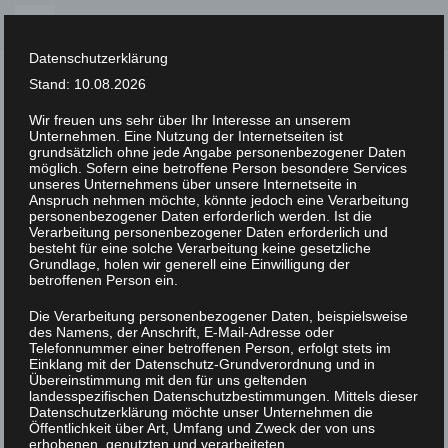
Skip
to
Datenschutzerklärung
content
Stand: 10.08.2026
Wir freuen uns sehr über Ihr Interesse an unserem
Unternehmen. Eine Nutzung der Internetseiten ist
XLAB STIFTUNG
grundsätzlich ohne jede Angabe personenbezogener Daten
möglich. Sofern eine betroffene Person besondere Services
unseres Unternehmens über unsere Internetseite in
UNCATEGORIZED
/
21. MÄRZ 2023
Anspruch nehmen möchte, könnte jedoch eine Verarbeitung
DSC07723
personenbezogener Daten erforderlich werden. Ist die
Verarbeitung personenbezogener Daten erforderlich und
besteht für eine solche Verarbeitung keine gesetzliche
Grundlage, holen wir generell eine Einwilligung der
betroffenen Person ein.
Die Verarbeitung personenbezogener Daten, beispielsweise
des Namens, der Anschrift, E-Mail-Adresse oder
Telefonnummer einer betroffenen Person, erfolgt stets im
Einklang mit der Datenschutz-Grundverordnung und in
Übereinstimmung mit den für uns geltenden
landesspezifischen Datenschutzbestimmungen. Mittels dieser
Datenschutzerklärung möchte unser Unternehmen die
Öffentlichkeit über Art, Umfang und Zweck der von uns
erhobenen, genutzten und verarbeiteten