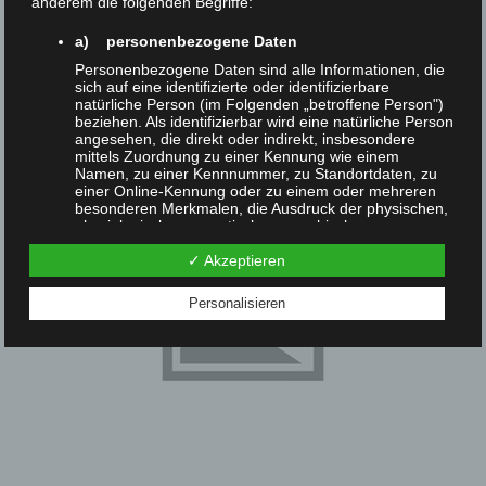
anderem die folgenden Begriffe:
Navigation
a) personenbezogene Daten
Personenbezogene Daten sind alle Informationen, die
sich auf eine identifizierte oder identifizierbare
natürliche Person (im Folgenden „betroffene Person")
beziehen. Als identifizierbar wird eine natürliche Person
angesehen, die direkt oder indirekt, insbesondere
mittels Zuordnung zu einer Kennung wie einem
Namen, zu einer Kennnummer, zu Standortdaten, zu
einer Online-Kennung oder zu einem oder mehreren
besonderen Merkmalen, die Ausdruck der physischen,
physiologischen, genetischen, psychischen,
wirtschaftlichen, kulturellen oder sozialen Identität
✓ Akzeptieren
dieser natürlichen Person sind, identifiziert werden
kann.
Personalisieren
b) betroffene Person
Betroffene Person ist jede identifizierte oder
identifizierbare natürliche Person, deren
personenbezogene Daten von dem für die
Verarbeitung Verantwortlichen verarbeitet werden.
c) Verarbeitung
Verarbeitung ist jeder mit oder ohne Hilfe
automatisierter Verfahren ausgeführte Vorgang oder