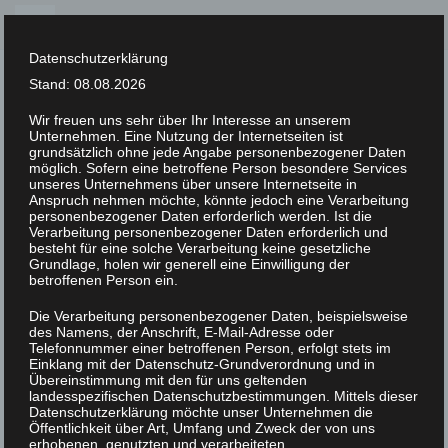
Skip
to
Datenschutzerklärung
content
Stand: 08.08.2026
Wir freuen uns sehr über Ihr Interesse an unserem
Unternehmen. Eine Nutzung der Internetseiten ist
XLAB STIFTUNG
grundsätzlich ohne jede Angabe personenbezogener Daten
möglich. Sofern eine betroffene Person besondere Services
unseres Unternehmens über unsere Internetseite in
UNCATEGORIZED
/
21. MÄRZ 2023
Anspruch nehmen möchte, könnte jedoch eine Verarbeitung
DSC07731
personenbezogener Daten erforderlich werden. Ist die
Verarbeitung personenbezogener Daten erforderlich und
besteht für eine solche Verarbeitung keine gesetzliche
Grundlage, holen wir generell eine Einwilligung der
betroffenen Person ein.
Die Verarbeitung personenbezogener Daten, beispielsweise
des Namens, der Anschrift, E-Mail-Adresse oder
Telefonnummer einer betroffenen Person, erfolgt stets im
Einklang mit der Datenschutz-Grundverordnung und in
Übereinstimmung mit den für uns geltenden
landesspezifischen Datenschutzbestimmungen. Mittels dieser
Datenschutzerklärung möchte unser Unternehmen die
Öffentlichkeit über Art, Umfang und Zweck der von uns
erhobenen, genutzten und verarbeiteten