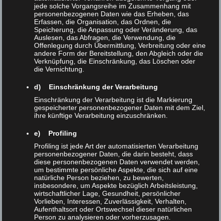
jede solche Vorgangsreihe im Zusammenhang mit
UNCATEGORIZED
/
21. MÄRZ 2023
personenbezogenen Daten wie das Erheben, das
Erfassen, die Organisation, das Ordnen, die
DSC07795
Speicherung, die Anpassung oder Veränderung, das
Auslesen, das Abfragen, die Verwendung, die
Offenlegung durch Übermittlung, Verbreitung oder eine
DSC07795
andere Form der Bereitstellung, den Abgleich oder die
Verknüpfung, die Einschränkung, das Löschen oder
die Vernichtung.
READ MORE
d) Einschränkung der Verarbeitung
Einschränkung der Verarbeitung ist die Markierung
gespeicherter personenbezogener Daten mit dem Ziel,
ihre künftige Verarbeitung einzuschränken.
UNCATEGORIZED
/
21. MÄRZ 2023
e) Profiling
DSC07686
Profiling ist jede Art der automatisierten Verarbeitung
personenbezogener Daten, die darin besteht, dass
diese personenbezogenen Daten verwendet werden,
um bestimmte persönliche Aspekte, die sich auf eine
DSC07686
natürliche Person beziehen, zu bewerten,
insbesondere, um Aspekte bezüglich Arbeitsleistung,
wirtschaftlicher Lage, Gesundheit, persönlicher
READ MORE
Vorlieben, Interessen, Zuverlässigkeit, Verhalten,
Aufenthaltsort oder Ortswechsel dieser natürlichen
Person zu analysieren oder vorherzusagen.