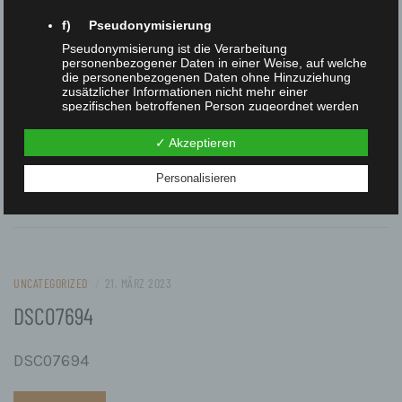
f) Pseudonymisierung
Pseudonymisierung ist die Verarbeitung
UNCATEGORIZED
/
21. MÄRZ 2023
personenbezogener Daten in einer Weise, auf welche
die personenbezogenen Daten ohne Hinzuziehung
DSC07680
zusätzlicher Informationen nicht mehr einer
spezifischen betroffenen Person zugeordnet werden
können, sofern diese zusätzlichen Informationen
DSC07680
gesondert aufbewahrt werden und technischen und
✓ Akzeptieren
organisatorischen Maßnahmen unterliegen, die
gewährleisten, dass die personenbezogenen Daten
nicht einer identifizierten oder identifizierbaren
Personalisieren
READ MORE
natürlichen Person zugewiesen werden.
g) Verantwortlicher oder für die Verarbeitung
Verantwortlicher
Verantwortlicher oder für die Verarbeitung
Verantwortlicher ist die natürliche oder juristische
UNCATEGORIZED
/
21. MÄRZ 2023
Person, Behörde, Einrichtung oder andere Stelle, die
allein oder gemeinsam mit anderen über die Zwecke
DSC07694
und Mittel der Verarbeitung von personenbezogenen
Daten entscheidet. Sind die Zwecke und Mittel dieser
Verarbeitung durch das Unionsrecht oder das Recht
DSC07694
der Mitgliedstaaten vorgegeben, so kann der
Verantwortliche beziehungsweise können die
bestimmten Kriterien seiner Benennung nach dem