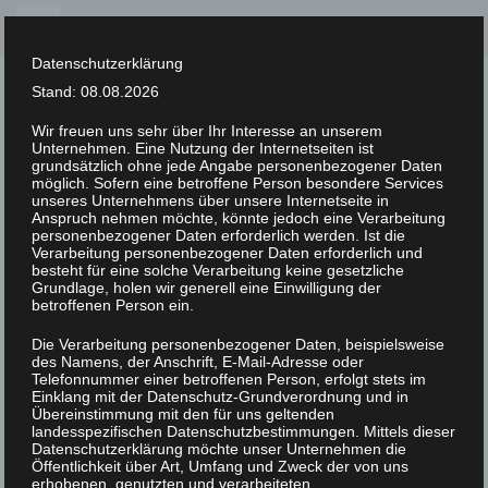
Skip
to
Datenschutzerklärung
content
Stand: 08.08.2026
Wir freuen uns sehr über Ihr Interesse an unserem
Unternehmen. Eine Nutzung der Internetseiten ist
XLAB STIFTUNG
grundsätzlich ohne jede Angabe personenbezogener Daten
möglich. Sofern eine betroffene Person besondere Services
unseres Unternehmens über unsere Internetseite in
Autor:
gott
Anspruch nehmen möchte, könnte jedoch eine Verarbeitung
personenbezogener Daten erforderlich werden. Ist die
Verarbeitung personenbezogener Daten erforderlich und
besteht für eine solche Verarbeitung keine gesetzliche
Grundlage, holen wir generell eine Einwilligung der
betroffenen Person ein.
UNCATEGORIZED
/
8. JUNI 2023
Die Verarbeitung personenbezogener Daten, beispielsweise
sf2023b
des Namens, der Anschrift, E-Mail-Adresse oder
Telefonnummer einer betroffenen Person, erfolgt stets im
Einklang mit der Datenschutz-Grundverordnung und in
sf2023b
Übereinstimmung mit den für uns geltenden
landesspezifischen Datenschutzbestimmungen. Mittels dieser
Datenschutzerklärung möchte unser Unternehmen die
Öffentlichkeit über Art, Umfang und Zweck der von uns
READ MORE
erhobenen, genutzten und verarbeiteten