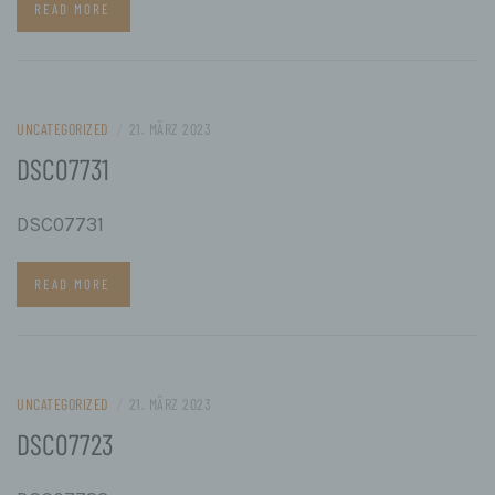
Unionsrecht oder dem Recht der Mitgliedstaaten
READ MORE
vorgesehen werden.
h) Auftragsverarbeiter
Auftragsverarbeiter ist eine natürliche oder juristische
Person, Behörde, Einrichtung oder andere Stelle, die
personenbezogene Daten im Auftrag des
UNCATEGORIZED
/
21. MÄRZ 2023
Verantwortlichen verarbeitet.
DSC07731
i) Empfänger
Empfänger ist eine natürliche oder juristische Person,
DSC07731
Behörde, Einrichtung oder andere Stelle, der
personenbezogene Daten offengelegt werden,
unabhängig davon, ob es sich bei ihr um einen Dritten
handelt oder nicht. Behörden, die im Rahmen eines
READ MORE
bestimmten Untersuchungsauftrags nach dem
Unionsrecht oder dem Recht der Mitgliedstaaten
möglicherweise personenbezogene Daten erhalten,
gelten jedoch nicht als Empfänger.
j) Dritter
UNCATEGORIZED
/
21. MÄRZ 2023
Dritter ist eine natürliche oder juristische Person,
DSC07723
Behörde, Einrichtung oder andere Stelle außer der
betroffenen Person, dem Verantwortlichen, dem
Auftragsverarbeiter und den Personen, die unter der
unmittelbaren Verantwortung des Verantwortlichen