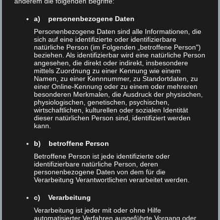
anderem die folgenden Begriffe:
READ MORE
a) personenbezogene Daten
Personenbezogene Daten sind alle Informationen, die
sich auf eine identifizierte oder identifizierbare
natürliche Person (im Folgenden „betroffene Person")
beziehen. Als identifizierbar wird eine natürliche Person
angesehen, die direkt oder indirekt, insbesondere
UNCATEGORIZED
/
12. APRIL 2023
mittels Zuordnung zu einer Kennung wie einem
Namen, zu einer Kennnummer, zu Standortdaten, zu
37AF6668-8293-41B7-B8D3-
einer Online-Kennung oder zu einem oder mehreren
besonderen Merkmalen, die Ausdruck der physischen,
physiologischen, genetischen, psychischen,
33ABBDBE056B_1_105_c
wirtschaftlichen, kulturellen oder sozialen Identität
dieser natürlichen Person sind, identifiziert werden
kann.
37AF6668-8293-41B7-B8D3-
b) betroffene Person
33ABBDBE056B_1_105_c
Betroffene Person ist jede identifizierte oder
identifizierbare natürliche Person, deren
personenbezogene Daten von dem für die
READ MORE
Verarbeitung Verantwortlichen verarbeitet werden.
c) Verarbeitung
Verarbeitung ist jeder mit oder ohne Hilfe
automatisierter Verfahren ausgeführte Vorgang oder