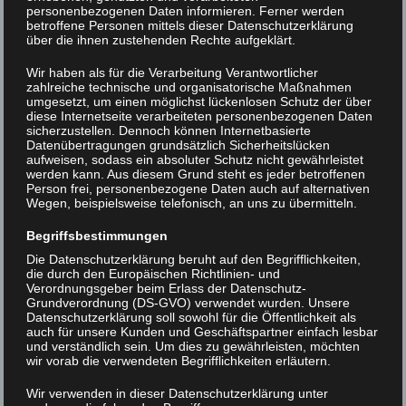
personenbezogenen Daten informieren. Ferner werden
betroffene Personen mittels dieser Datenschutzerklärung
über die ihnen zustehenden Rechte aufgeklärt.
Wir haben als für die Verarbeitung Verantwortlicher
UNCATEGORIZED
/
8. JUNI 2023
zahlreiche technische und organisatorische Maßnahmen
umgesetzt, um einen möglichst lückenlosen Schutz der über
SF2023
diese Internetseite verarbeiteten personenbezogenen Daten
sicherzustellen. Dennoch können Internetbasierte
Datenübertragungen grundsätzlich Sicherheitslücken
aufweisen, sodass ein absoluter Schutz nicht gewährleistet
SF2023
werden kann. Aus diesem Grund steht es jeder betroffenen
Person frei, personenbezogene Daten auch auf alternativen
Wegen, beispielsweise telefonisch, an uns zu übermitteln.
READ MORE
Begriffsbestimmungen
Die Datenschutzerklärung beruht auf den Begrifflichkeiten,
die durch den Europäischen Richtlinien- und
Verordnungsgeber beim Erlass der Datenschutz-
Grundverordnung (DS-GVO) verwendet wurden. Unsere
UNCATEGORIZED
/
21. APRIL 2023
Datenschutzerklärung soll sowohl für die Öffentlichkeit als
auch für unsere Kunden und Geschäftspartner einfach lesbar
Baugrube
und verständlich sein. Um dies zu gewährleisten, möchten
wir vorab die verwendeten Begrifflichkeiten erläutern.
Baugrube
Wir verwenden in dieser Datenschutzerklärung unter